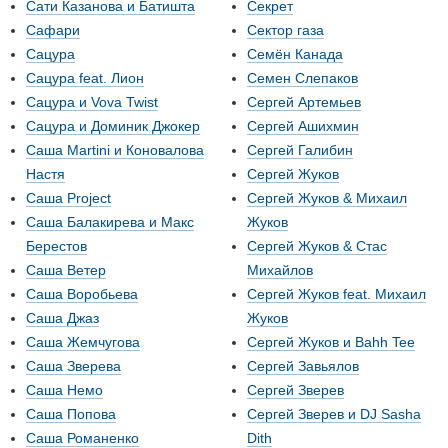
Сати Казанова и Батишта
Секрет
Сафари
Сектор газа
Сацура
Семён Канада
Сацура feat. Лион
Семен Слепаков
Сацура и Vova Twist
Сергей Артемьев
Сацура и Доминик Джокер
Сергей Ашихмин
Саша Martini и Коновалова
Сергей Галибин
Настя
Сергей Жуков
Саша Project
Сергей Жуков & Михаил
Саша Балакирева и Макс
Жуков
Берестов
Сергей Жуков & Стас
Саша Ветер
Михайлов
Саша Воробьева
Сергей Жуков feat. Михаил
Саша Джаз
Жуков
Саша Жемчугова
Сергей Жуков и Bahh Tee
Саша Зверева
Сергей Завьялов
Саша Немо
Сергей Зверев
Саша Попова
Сергей Зверев и DJ Sasha
Саша Романенко
Dith