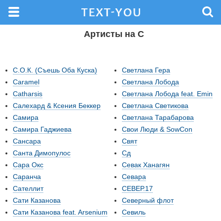
Артисты на С
С.О.К. (Съешь Оба Куска)
Светлана Гера
Сaramel
Светлана Лобода
Сatharsis
Светлана Лобода feat. Emin
Салехард & Ксения Беккер
Светлана Светикова
Самира
Светлана Тарабарова
Самира Гаджиева
Свои Люди & SowCon
Сансара
Свят
Санта Димопулос
Сд
Сара Окс
Севак Ханагян
Саранча
Севара
Сателлит
СЕВЕР.17
Сати Казанова
Северный флот
Сати Казанова feat. Arsenium
Севиль