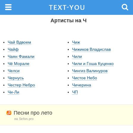
Артисты на Ч
Чай Вдвоем
Чиж
Чайф
Чижиков Владислав
Чаян Фамали
Чили
Чё Морале
Чили и Гоша Куценко
Челси
Чингиз Валинуров
Чернусь
Чистое Небо
Честер Небро
Чичерина
Чи-Ли
ЧП
Песни про лето
на Sefon.pro