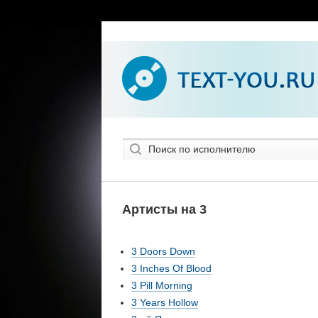
Артисты на 3
3 Doors Down
3 Inches Of Blood
3 Pill Morning
3 Years Hollow