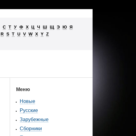
С
Т
У
Ф
Х
Ц
Ч
Ш
Щ
Э
Ю
Я
R
S
T
U
V
W
X
Y
Z
Меню
Новые
Русские
Зарубежные
Сборники