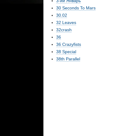
3-ий Январь
30 Seconds To Mars
30.02
32 Leaves
32crash
36
36 Crazyfists
38 Special
38th Parallel