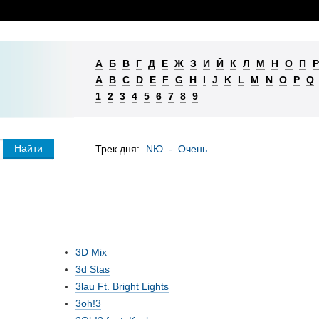
А
Б
В
Г
Д
Е
Ж
З
И
Й
К
Л
М
Н
О
П
Р
A
B
C
D
E
F
G
H
I
J
K
L
M
N
O
P
Q
1
2
3
4
5
6
7
8
9
Трек дня:
NЮ - Очень
3D Mix
3d Stas
3lau Ft. Bright Lights
3oh!3