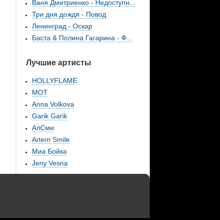
Ваня Дмитриенко - Недоступн...
Три дня дождя - Повод
Ленинград - Оскар
Баста & Полина Гагарина - Ф...
Лучшие артисты
HOLLYFLAME
МОТ
Anna Volkova
Garik Garik
АлСми
Artem Smile
Миа Бойка
Jeny Vesna