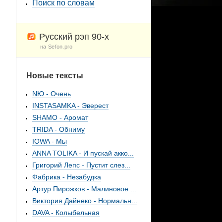
Поиск по словам
Русский рэп 90-х
на Sefon.pro
Новые тексты
NЮ - Очень
INSTASAMKA - Эверест
SHAMO - Аромат
TRIDA - Обниму
IOWA - Мы
ANNA TOLIKA - И пускай акко...
Григорий Лепс - Пустит слез...
Фабрика - Незабудка
Артур Пирожков - Малиновое ...
Виктория Дайнеко - Нормальн...
DAVA - Колыбельная