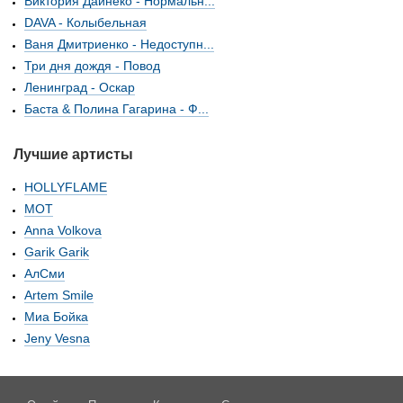
Виктория Дайнеко - Нормальн...
DAVA - Колыбельная
Ваня Дмитриенко - Недоступн...
Три дня дождя - Повод
Ленинград - Оскар
Баста & Полина Гагарина - Ф...
Лучшие артисты
HOLLYFLAME
МОТ
Anna Volkova
Garik Garik
АлСми
Artem Smile
Миа Бойка
Jeny Vesna