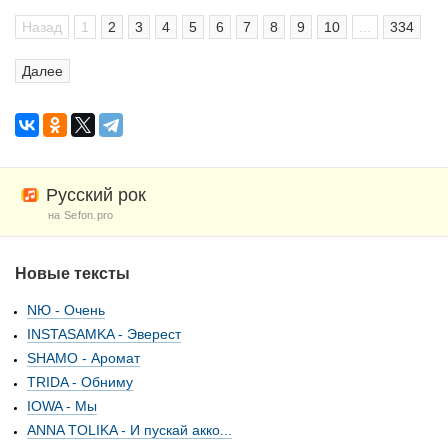
Назад
1
2
3
4
5
6
7
8
9
10
...
334
Далее
Русский рок
на Sefon.pro
Новые тексты
NЮ - Очень
INSTASAMKA - Эверест
SHAMO - Аромат
TRIDA - Обниму
IOWA - Мы
ANNA TOLIKA - И пускай акко...