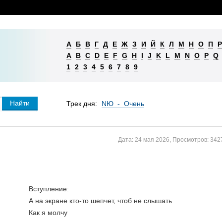
А
Б
В
Г
Д
Е
Ж
З
И
Й
К
Л
М
Н
О
П
Р
A
B
C
D
E
F
G
H
I
J
K
L
M
N
O
P
Q
1
2
3
4
5
6
7
8
9
Трек дня:
NЮ - Очень
Дата:
24 мая 2026
,
Просмотров:
342
Вступление:
А на экране кто-то шепчет, чтоб не слышать
Как я молчу