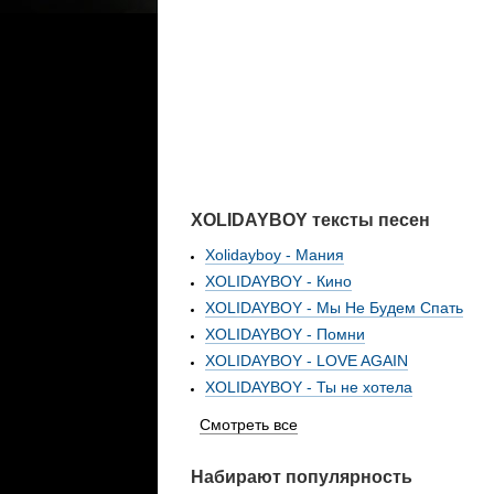
XOLIDAYBOY тексты песен
Xolidayboy - Мания
XOLIDAYBOY - Кино
XOLIDAYBOY - Мы Не Будем Спать
XOLIDAYBOY - Помни
XOLIDAYBOY - LOVE AGAIN
XOLIDAYBOY - Ты не хотела
Смотреть все
Набирают популярность