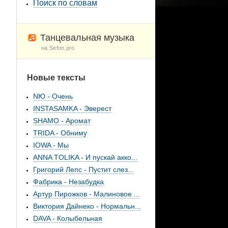
Поиск по словам
Танцевальная музыка
на Sefon.pro
Новые тексты
NЮ - Очень
INSTASAMKA - Эверест
SHAMO - Аромат
TRIDA - Обниму
IOWA - Мы
ANNA TOLIKA - И пускай акко...
Григорий Лепс - Пустит слез...
Фабрика - Незабудка
Артур Пирожков - Малиновое ...
Виктория Дайнеко - Нормальн...
DAVA - Колыбельная