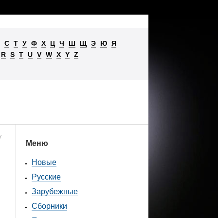
С
Т
У
Ф
Х
Ц
Ч
Ш
Щ
Э
Ю
Я
R
S
T
U
V
W
X
Y
Z
7
Меню
Новые
Русские
Зарубежные
Сборники