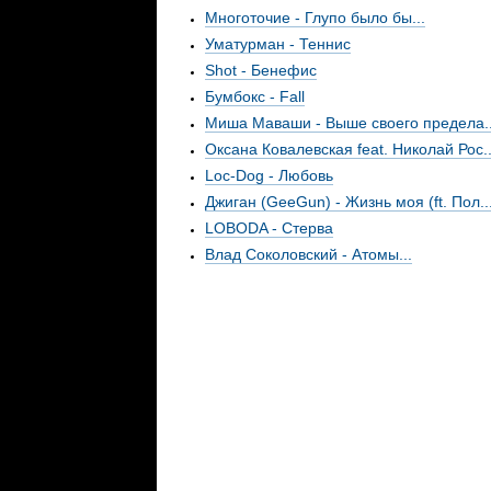
Многоточие - Глупо было бы...
Уматурман - Теннис
Shot - Бенефис
Бумбокс - Fall
Миша Маваши - Выше своего предела..
Оксана Ковалевская feat. Николай Рос..
Loc-Dog - Любовь
Джиган (GeeGun) - Жизнь моя (ft. Пол..
LOBODA - Стерва
Влад Соколовский - Атомы...