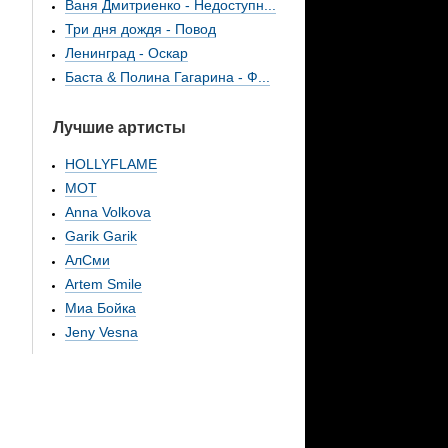
Ваня Дмитриенко - Недоступн...
Три дня дождя - Повод
Ленинград - Оскар
Баста & Полина Гагарина - Ф...
Лучшие артисты
HOLLYFLAME
МОТ
Anna Volkova
Garik Garik
АлСми
Artem Smile
Миа Бойка
Jeny Vesna