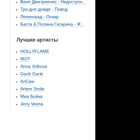
Ваня Дмитриенко - Недоступн...
Три дня дождя - Повод
Ленинград - Оскар
Баста & Полина Гагарина - Ф...
Лучшие артисты
HOLLYFLAME
МОТ
Anna Volkova
Garik Garik
АлСми
Artem Smile
Миа Бойка
Jeny Vesna