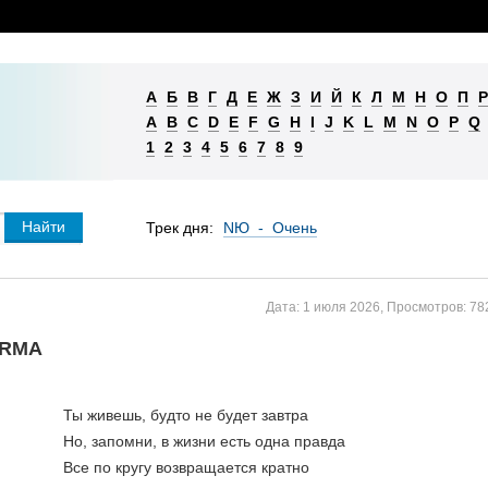
А
Б
В
Г
Д
Е
Ж
З
И
Й
К
Л
М
Н
О
П
Р
A
B
C
D
E
F
G
H
I
J
K
L
M
N
O
P
Q
1
2
3
4
5
6
7
8
9
Трек дня:
NЮ - Очень
Дата:
1 июля 2026
,
Просмотров:
78
ARMA
Ты живешь, будто не будет завтра
Но, запомни, в жизни есть одна правда
Все по кругу возвращается кратно