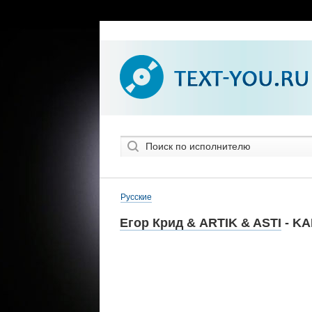
Русские
Егор Крид & ARTIK & ASTI
- K