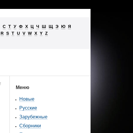
С
Т
У
Ф
Х
Ц
Ч
Ш
Щ
Э
Ю
Я
R
S
T
U
V
W
X
Y
Z
2
Меню
Новые
Русские
Зарубежные
Сборники