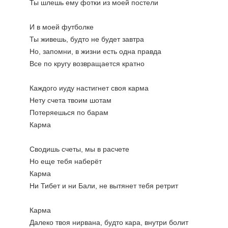
Ты шлешь ему фотки из моей постели
И в моей футболке
Ты живешь, будто не будет завтра
Но, запомни, в жизни есть одна правда
Все по кругу возвращается кратно
Каждого иуду настигнет своя карма
Нету счета твоим шотам
Потеряешься по барам
Карма
Сводишь счеты, мы в расчете
Но еще тебя наберёт
Карма
Ни Тибет и ни Бали, не вытянет тебя ретрит
Карма
Далеко твоя нирвана, будто кара, внутри болит