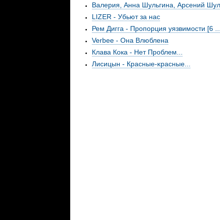
Валерия, Анна Шульгина, Арсений Шуль
LIZER - Убьют за нас
Рем Дигга - Пропорция уязвимости [6 ..
Verbee - Она Влюблена
Клава Кока - Нет Проблем...
Лисицын - Красные-ĸрасные...