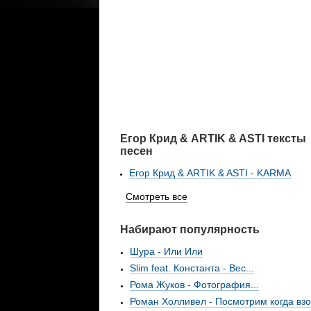
Егор Крид & ARTIK & ASTI тексты
песен
Егор Крид & ARTIK & ASTI - KARMA
Смотреть все
Набирают популярность
Шура - Или Или
Slim feat. Константа - Вес...
Рома Жуков - Фотография...
Роман Холливел - Посмотрим когда взо.