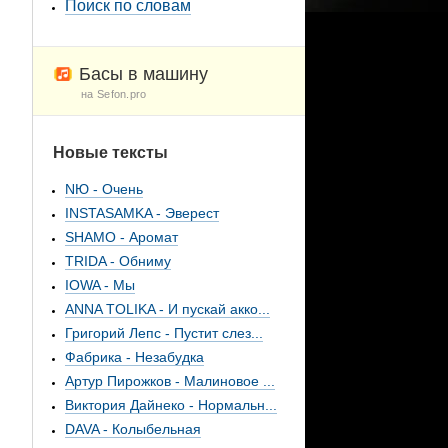
Поиск по словам
Басы в машину
на Sefon.pro
Новые тексты
NЮ - Очень
INSTASAMKA - Эверест
SHAMO - Аромат
TRIDA - Обниму
IOWA - Мы
ANNA TOLIKA - И пускай акко...
Григорий Лепс - Пустит слез...
Фабрика - Незабудка
Артур Пирожков - Малиновое ...
Виктория Дайнеко - Нормальн...
DAVA - Колыбельная