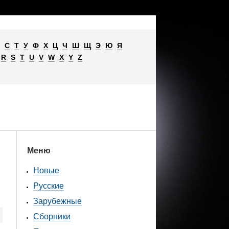
С
Т
У
Ф
Х
Ц
Ч
Ш
Щ
Э
Ю
Я
R
S
T
U
V
W
X
Y
Z
Меню
Новые
Русские
Зарубежные
Сборники