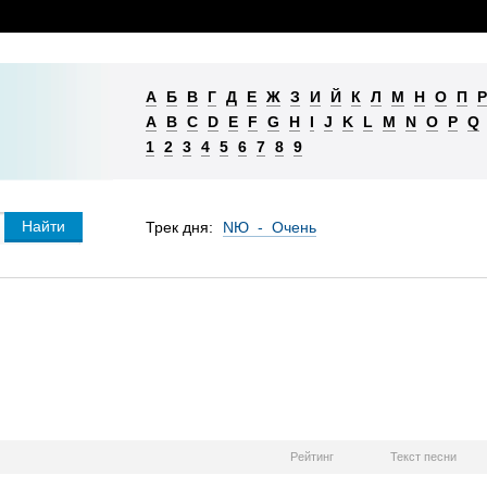
А
Б
В
Г
Д
Е
Ж
З
И
Й
К
Л
М
Н
О
П
Р
A
B
C
D
E
F
G
H
I
J
K
L
M
N
O
P
Q
1
2
3
4
5
6
7
8
9
Трек дня:
NЮ - Очень
Рейтинг
Текст песни