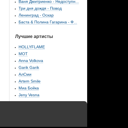
Ваня Дмитриенко - Недоступн...
Три дня дождя - Повод
Ленинград - Оскар
Баста & Полина Гагарина - Ф...
Лучшие артисты
HOLLYFLAME
МОТ
Anna Volkova
Garik Garik
АлСми
Artem Smile
Миа Бойка
Jeny Vesna