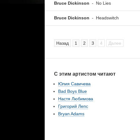
Bruce Dickinson
-
No Lies
Bruce Dickinson
-
Headswitch
Назад
1
2
3
4
Далее
С этим артистом читают
Юлия Савичева
Bad Boys Blue
Настя Любимова
Григорий Лепс
Bryan Adams