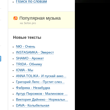
Поиск по словам
Популярная музыка
на Sefon.pro
Новые тексты
NЮ - Очень
INSTASAMKA - Эверест
SHAMO - Аромат
TRIDA - Обниму
IOWA - Мы
ANNA TOLIKA - И пускай акко...
Григорий Лепс - Пустит слез...
Фабрика - Незабудка
Артур Пирожков - Малиновое ...
Виктория Дайнеко - Нормальн...
DAVA - Колыбельная