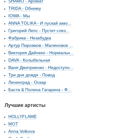
SHAMO - Аромат
TRIDA - Обниму
IOWA - Мы
ANNA TOLIKA - И пускай акко...
Григорий Лепс - Пустит слез...
Фабрика - Незабудка
Артур Пирожков - Малиновое ...
Виктория Дайнеко - Нормальн...
DAVA - Колыбельная
Ваня Дмитриенко - Недоступн...
Три дня дождя - Повод
Ленинград - Оскар
Баста & Полина Гагарина - Ф...
Лучшие артисты
HOLLYFLAME
МОТ
Anna Volkova