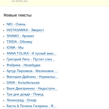
на Sefon.pro
Новые тексты
NЮ - Очень
INSTASAMKA - Эверест
SHAMO - Аромат
TRIDA - Обниму
IOWA - Мы
ANNA TOLIKA - И пускай акко...
Григорий Лепс - Пустит слез...
Фабрика - Незабудка
Артур Пирожков - Малиновое ...
Виктория Дайнеко - Нормальн...
DAVA - Колыбельная
Ваня Дмитриенко - Недоступн...
Три дня дождя - Повод
Ленинград - Оскар
Баста & Полина Гагарина - Ф...