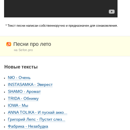
* Текст песни написан собственноручно и предназначен для ознакомления.
Песни про лето
на Sefon.pro
Новые тексты
NЮ - Очень
INSTASAMKA - Эверест
SHAMO - Аромат
TRIDA - Обниму
IOWA - Мы
ANNA TOLIKA - И пускай акко...
Григорий Лепс - Пустит слез...
Фабрика - Незабудка