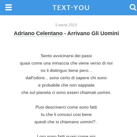
5 июля 2015
Adriano Celentano
- Arrivano Gli Uomini
Sento avvicinarsi dei passi

quasi come una minaccia che viene verso di noi

no li distinguo bene pero...

dall'odore... sono certo di sapere chi sono

e probabile che non sappiate

che sul pianeta ci sono esseri chiamati uomini.

Puoi descriverci come sono fatti

tu che li conosci cosi bene

questi che si chiamano uomini?..

Loro sono fatti quasi come noi
