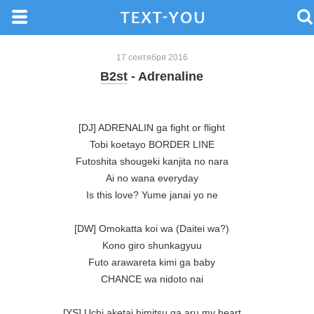
17 сентября 2016
B2st
- Adrenaline
[DJ] ADRENALIN ga fight or flight

Tobi koetayo BORDER LINE

Futoshita shougeki kanjita no nara

Ai no wana everyday

Is this love? Yume janai yo ne

[DW] Omokatta koi wa (Daitei wa?)

Kono giro shunkagyuu

Futo arawareta kimi ga baby

CHANCE wa nidoto nai

[YS] Uchi aketai himitsu ga aru my heart
