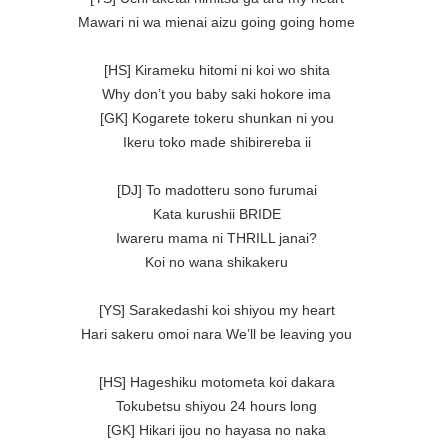
Mawari ni wa mienai aizu going going home

[HS] Kirameku hitomi ni koi wo shita

Why don’t you baby saki hokore ima

[GK] Kogarete tokeru shunkan ni you

Ikeru toko made shibirereba ii

[DJ] To madotteru sono furumai

Kata kurushii BRIDE

Iwareru mama ni THRILL janai?

Koi no wana shikakeru

[YS] Sarakedashi koi shiyou my heart

Hari sakeru omoi nara We’ll be leaving you

[HS] Hageshiku motometa koi dakara

Tokubetsu shiyou 24 hours long

[GK] Hikari ijou no hayasa no naka
