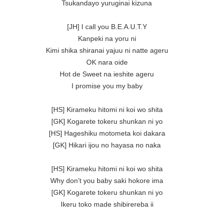
Tsukandayo yuruginai kizuna

[JH] I call you B.E.A.U.T.Y

Kanpeki na yoru ni

Kimi shika shiranai yajuu ni natte ageru

OK nara oide

Hot de Sweet na ieshite ageru

I promise you my baby

[HS] Kirameku hitomi ni koi wo shita

[GK] Kogarete tokeru shunkan ni yo

[HS] Hageshiku motometa koi dakara

[GK] Hikari ijou no hayasa no naka

[HS] Kirameku hitomi ni koi wo shita

Why don’t you baby saki hokore ima

[GK] Kogarete tokeru shunkan ni yo

Ikeru toko made shibirereba ii
