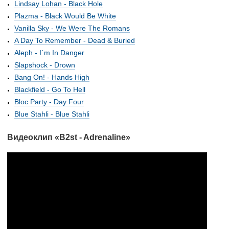
Lindsay Lohan - Black Hole
Plazma - Black Would Be White
Vanilla Sky - We Were The Romans
A Day To Remember - Dead & Buried
Aleph - I`m In Danger
Slapshock - Drown
Bang On! - Hands High
Blackfield - Go To Hell
Bloc Party - Day Four
Blue Stahli - Blue Stahli
Видеоклип «B2st - Adrenaline»