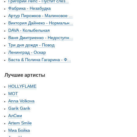
Григорий Лепс - Пустит слез...
Фабрика - Незабудка
Артур Пирожков - Малиновое ...
Виктория Дайнеко - Нормальн...
DAVA - Колыбельная
Ваня Дмитриенко - Недоступн...
Три дня дождя - Повод
Ленинград - Оскар
Баста & Полина Гагарина - Ф...
Лучшие артисты
HOLLYFLAME
МОТ
Anna Volkova
Garik Garik
АлСми
Artem Smile
Миа Бойка