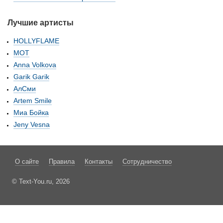
Лучшие артисты
HOLLYFLAME
МОТ
Anna Volkova
Garik Garik
АлСми
Artem Smile
Миа Бойка
Jeny Vesna
О сайте
Правила
Контакты
Сотрудничество
© Text-You.ru, 2026