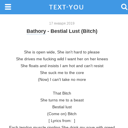
17 января 2019
Bathory
- Bestial Lust (Bitch)
She is open wide, She isn't hard to please

She drives me fucking wild I want her on her knees

She floats and insists I am hot and can't resist

She suck me to the core

(Now) I can't take no more

That Bitch

She turns me to a beast

Bestial lust

(Come on) Bitch

[ Lyrics from:  ]

Each tendon muscle rippling She drink my sove with greed
