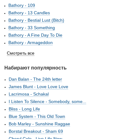
Bathory - 109
Bathory - 13 Candles
Bathory - Bestial Lust (Bitch)
Bathory - 33 Something
Bathory - A Fine Day To Die
Bathory - Armageddon
Смотреть все
Набирают популярность
Dan Balan - The 24th letter
James Blunt - Love Love Love
Lacrimosa - Schakal
I Listen To Silence - Somebody, some...
Bliss - Long Life
Blue System - This Old Town
Bob Marley - Sunshine Raggae
Borstal Breakout - Sham 69
Cheryl Cole - Live Life Now