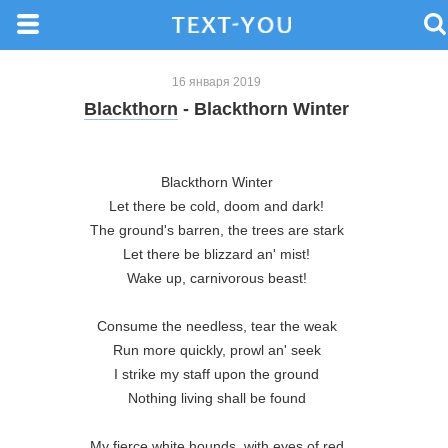
16 января 2019
Blackthorn
- Blackthorn Winter
Blackthorn Winter

Let there be cold, doom and dark!

The ground's barren, the trees are stark

Let there be blizzard an' mist!

Wake up, carnivorous beast!

Consume the needless, tear the weak

Run more quickly, prowl an' seek

I strike my staff upon the ground

Nothing living shall be found

My fierce white hounds, with eyes of red
