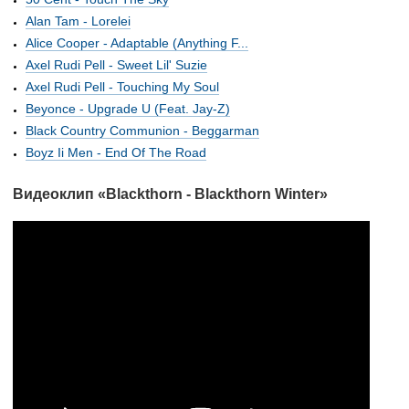
Alan Tam - Lorelei
Alice Cooper - Adaptable (Anything F...
Axel Rudi Pell - Sweet Lil' Suzie
Axel Rudi Pell - Touching My Soul
Beyonce - Upgrade U (Feat. Jay-Z)
Black Country Communion - Beggarman
Boyz Ii Men - End Of The Road
Видеоклип «Blackthorn - Blackthorn Winter»