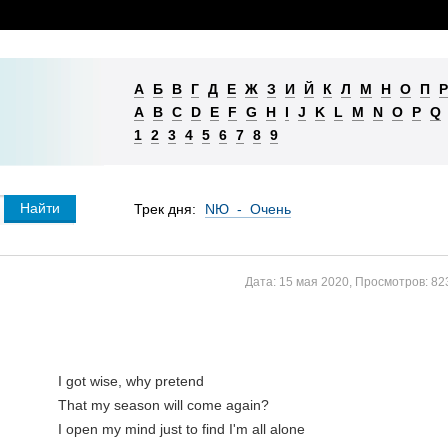
А
Б
В
Г
Д
Е
Ж
З
И
Й
К
Л
М
Н
О
П
Р
A
B
C
D
E
F
G
H
I
J
K
L
M
N
O
P
Q
1
2
3
4
5
6
7
8
9
Трек дня:
NЮ - Очень
Дата:
15 мая 2020
,
Просмотров:
82
I got wise, why pretend

That my season will come again?

I open my mind just to find I'm all alone
