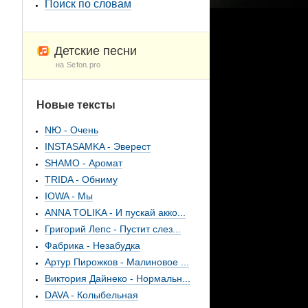
Поиск по словам
Детские песни
на Sefon.pro
Новые тексты
NЮ - Очень
INSTASAMKA - Эверест
SHAMO - Аромат
TRIDA - Обниму
IOWA - Мы
ANNA TOLIKA - И пускай акко...
Григорий Лепс - Пустит слез...
Фабрика - Незабудка
Артур Пирожков - Малиновое ...
Виктория Дайнеко - Нормальн...
DAVA - Колыбельная