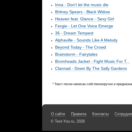
Inna - Don't let the music die
Britney Spears - Black Widow
Heaven feat. Glance - Sexy Girl
Fergie - Let One Voice Emerge
36 - Dream Tempest
Alphaville - Sounds Like A Melody
Beyond Today - The Crowd
Brainstorm - Fairytales
Bromheads Jacket - Fight Music For T...
Clannad - Down By The Sally Gardens
* Текст песни написан собственноручно и предназн
О сайте
Правила
Контакты
Сотрудни
© Text-You.ru, 2026