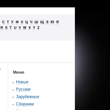
С
Т
У
Ф
Х
Ц
Ч
Ш
Щ
Э
Ю
Я
R
S
T
U
V
W
X
Y
Z
3
Меню
Новые
Русские
Зарубежные
Сборники