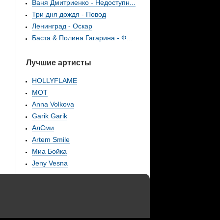
Ваня Дмитриенко - Недоступн...
Три дня дождя - Повод
Ленинград - Оскар
Баста & Полина Гагарина - Ф...
Лучшие артисты
HOLLYFLAME
МОТ
Anna Volkova
Garik Garik
АлСми
Artem Smile
Миа Бойка
Jeny Vesna