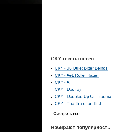
CKY тексты песен
CKY - 96 Quiet Bitter Beings
CKY - A#1 Roller Rager
CKY - A
CKY - Destroy
CKY - Doubled Up On Trauma
CKY - The Era of an End
Смотреть все
Набирают популярность