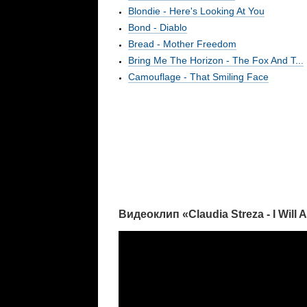
Blondie - Here's Looking At You
Bond - Diablo
Bread - Mother Freedom
Bring Me The Horizon - The Fox And T...
Camouflage - That Smiling Face
Видеоклип «Claudia Streza - I Will