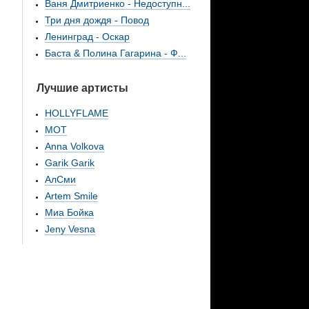
Ваня Дмитриенко - Недоступн...
Три дня дождя - Повод
Ленинград - Оскар
Баста & Полина Гагарина - Ф...
Лучшие артисты
HOLLYFLAME
МОТ
Anna Volkova
Garik Garik
АлСми
Artem Smile
Миа Бойка
Jeny Vesna