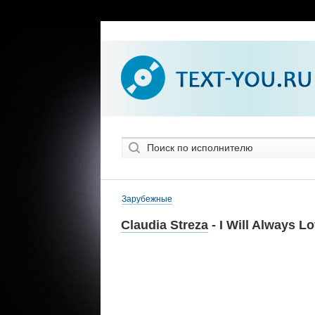
Зарубежные
Claudia Streza
- I Will Always L