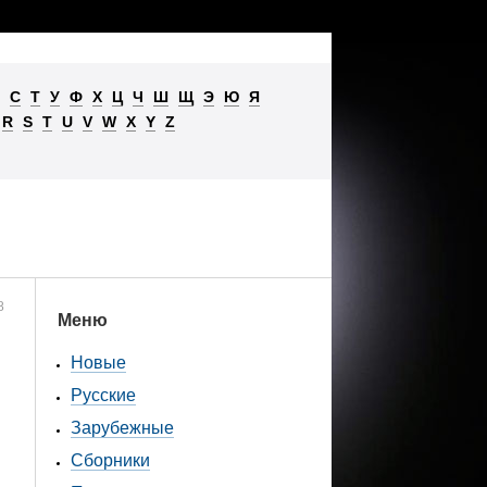
С
Т
У
Ф
Х
Ц
Ч
Ш
Щ
Э
Ю
Я
R
S
T
U
V
W
X
Y
Z
8
Меню
Новые
Русские
Зарубежные
Сборники