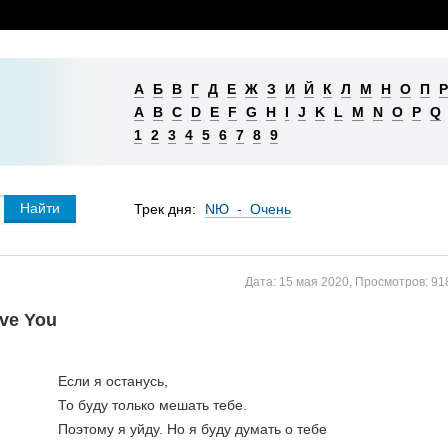
А
Б
В
Г
Д
Е
Ж
З
И
Й
К
Л
М
Н
О
П
Р
A
B
C
D
E
F
G
H
I
J
K
L
M
N
O
P
Q
1
2
3
4
5
6
7
8
9
Трек дня:
NЮ - Очень
Дата:
15 мая 2020
,
Просмотров:
91
ove You
Если я останусь,

То буду только мешать тебе.

Поэтому я уйду. Но я буду думать о тебе
