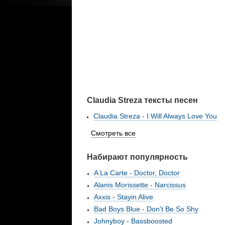
Claudia Streza тексты песен
Claudia Streza - I Will Always Love You
Смотреть все
Набирают популярность
A La Carte - Doctor, Doctor
Alanis Morissette - Narcissus
Axxis - Stayin Alive
Bad Boys Blue - Don't Be So Shy
Johnyboy - Bassboosted