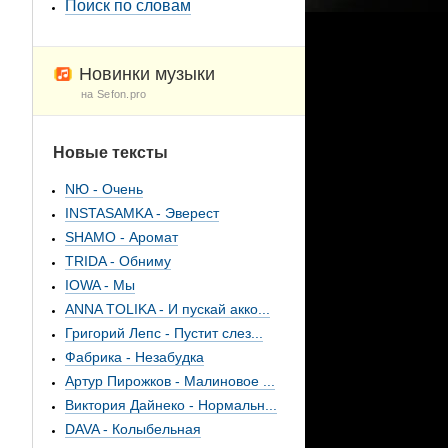
Поиск по словам
Новинки музыки
на Sefon.pro
Новые тексты
NЮ - Очень
INSTASAMKA - Эверест
SHAMO - Аромат
TRIDA - Обниму
IOWA - Мы
ANNA TOLIKA - И пускай акко...
Григорий Лепс - Пустит слез...
Фабрика - Незабудка
Артур Пирожков - Малиновое ...
Виктория Дайнеко - Нормальн...
DAVA - Колыбельная