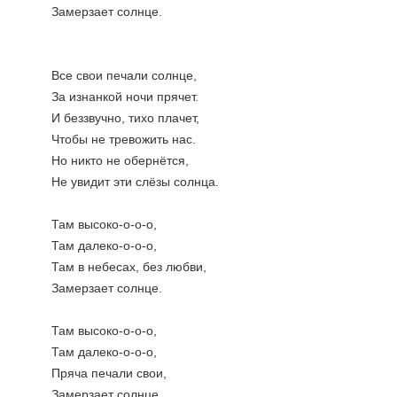
Замерзает солнце.
Все свои печали солнце,
За изнанкой ночи прячет.
И беззвучно, тихо плачет,
Чтобы не тревожить нас.
Но никто не обернётся,
Не увидит эти слёзы солнца.
Там высоко-о-о-о,
Там далеко-о-о-о,
Там в небесах, без любви,
Замерзает солнце.
Там высоко-о-о-о,
Там далеко-о-о-о,
Пряча печали свои,
Замерзает солнце.