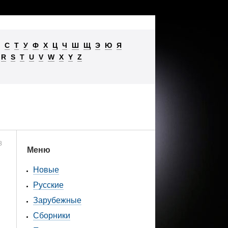
С
Т
У
Ф
Х
Ц
Ч
Ш
Щ
Э
Ю
Я
R
S
T
U
V
W
X
Y
Z
8
Меню
Новые
Русские
Зарубежные
Сборники