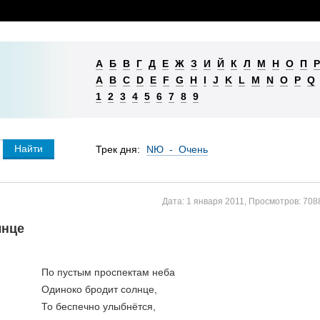
А
Б
В
Г
Д
Е
Ж
З
И
Й
К
Л
М
Н
О
П
Р
A
B
C
D
E
F
G
H
I
J
K
L
M
N
O
P
Q
1
2
3
4
5
6
7
8
9
Трек дня:
NЮ - Очень
Дата:
1 января 2011
,
Просмотров:
708
лнце
По пустым проспектам неба
Одиноко бродит солнце,
То беспечно улыбнётся,