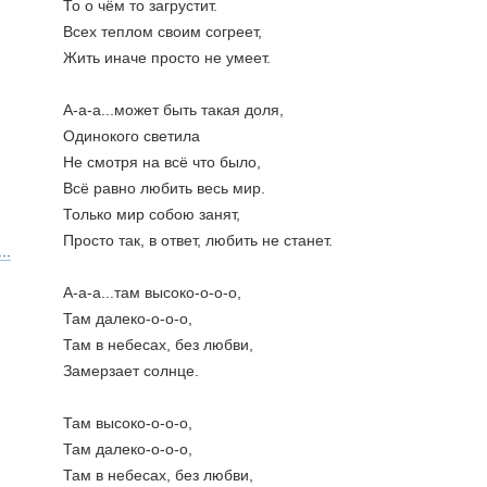
То о чём то загрустит.
Всех теплом своим согреет,
Жить иначе просто не умеет.
А-а-а...может быть такая доля,
Одинокого светила
Не смотря на всё что было,
Всё равно любить весь мир.
Только мир собою занят,
Просто так, в ответ, любить не станет.
..
А-а-а...там высоко-о-о-о,
Там далеко-о-о-о,
Там в небесах, без любви,
Замерзает солнце.
Там высоко-о-о-о,
Там далеко-о-о-о,
Там в небесах, без любви,