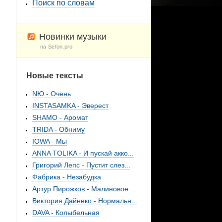
Поиск по словам
Новинки музыки
на Sefon.pro
Новые тексты
NЮ - Очень
INSTASAMKA - Эверест
SHAMO - Аромат
TRIDA - Обниму
IOWA - Мы
ANNA TOLIKA - И пускай акко...
Григорий Лепс - Пустит слез...
Фабрика - Незабудка
Артур Пирожков - Малиновое ...
Виктория Дайнеко - Нормальн...
DAVA - Колыбельная