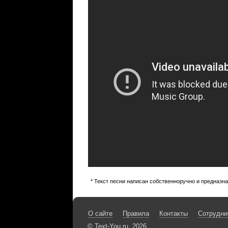
* Текст песни написан собственноручно и предназн
О сайте
Правила
Контакты
Сотрудни
© Text-You.ru, 2026