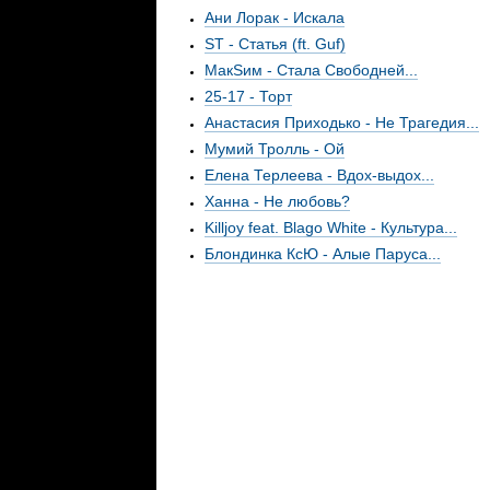
Ани Лорак - Искала
ST - Статья (ft. Guf)
МакSим - Стала Свободней...
25-17 - Торт
Анастасия Приходько - Не Трагедия...
Мумий Тролль - Ой
Елена Терлеева - Вдох-выдох...
Ханна - Не любовь?
Killjoy feat. Blago White - Культура...
Блондинка КсЮ - Алые Паруса...