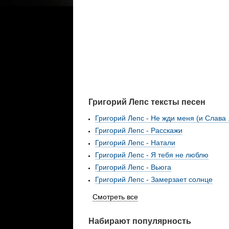
Григорий Лепс тексты песен
Григорий Лепс - Не жди меня (и Слава .
Григорий Лепс - Расскажи
Григорий Лепс - Натали
Григорий Лепс - Я тебя не люблю
Григорий Лепс - Вьюга
Григорий Лепс - Замерзает солнце
Смотреть все
Набирают популярность