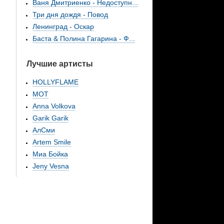
Ваня Дмитриенко - Недоступн...
Три дня дождя - Повод
Ленинград - Оскар
Баста & Полина Гагарина - Ф...
Лучшие артисты
HOLLYFLAME
МОТ
Anna Volkova
Garik Garik
АлСми
Artem Smile
Миа Бойка
Jeny Vesna