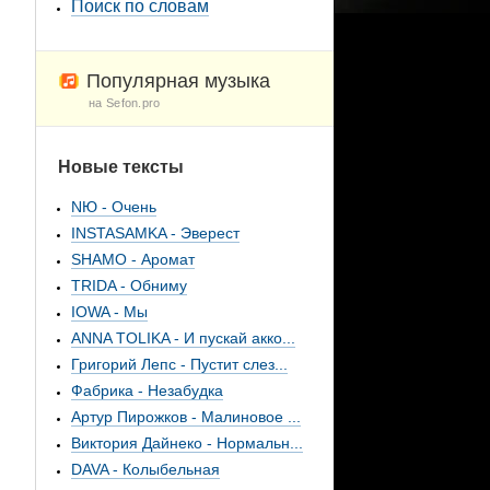
Поиск по словам
Популярная музыка
на Sefon.pro
Новые тексты
NЮ - Очень
INSTASAMKA - Эверест
SHAMO - Аромат
TRIDA - Обниму
IOWA - Мы
ANNA TOLIKA - И пускай акко...
Григорий Лепс - Пустит слез...
Фабрика - Незабудка
Артур Пирожков - Малиновое ...
Виктория Дайнеко - Нормальн...
DAVA - Колыбельная