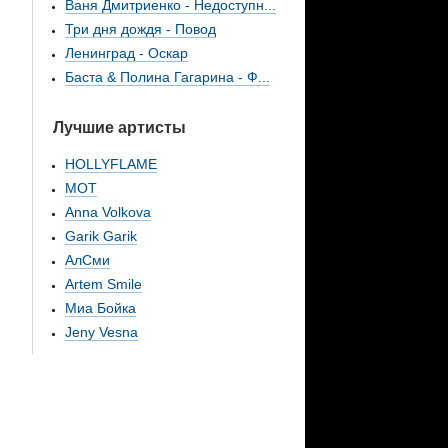
Ваня Дмитриенко - Недоступн...
Три дня дождя - Повод
Ленинград - Оскар
Баста & Полина Гагарина - Ф...
Лучшие артисты
HOLLYFLAME
МОТ
Anna Volkova
Garik Garik
АлСми
Artem Smile
Миа Бойка
Jeny Vesna