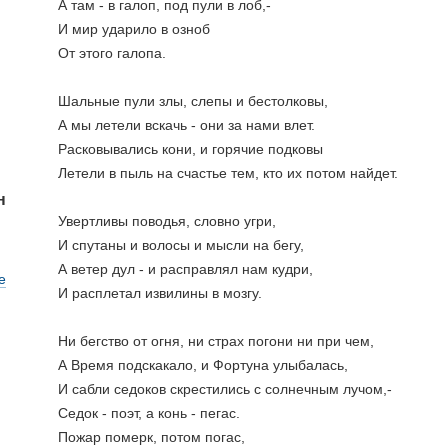
А там - в галоп, под пули в лоб,-
И мир ударило в озноб
От этого галопа.
Шальные пули злы, слепы и бестолковы,
А мы летели вскачь - они за нами влет.
Расковывались кони, и горячие подковы
Летели в пыль на счастье тем, кто их потом найдет.
н
Увертливы поводья, словно угри,
И спутаны и волосы и мысли на бегу,
А ветер дул - и расправлял нам кудри,
е
И расплетал извилины в мозгу.
Ни бегство от огня, ни страх погони ни при чем,
А Время подскакало, и Фортуна улыбалась,
И сабли седоков скрестились с солнечным лучом,-
Седок - поэт, а конь - пегас.
Пожар померк, потом погас,