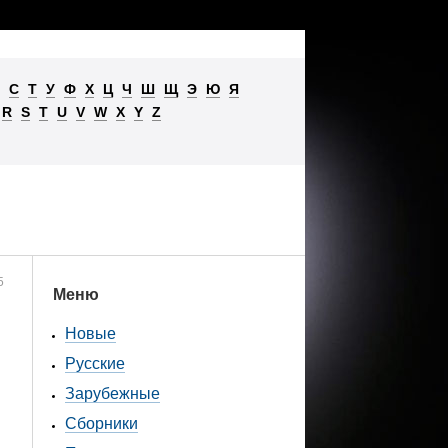
С
Т
У
Ф
Х
Ц
Ч
Ш
Щ
Э
Ю
Я
R
S
T
U
V
W
X
Y
Z
5
Меню
Новые
Русские
Зарубежные
Сборники