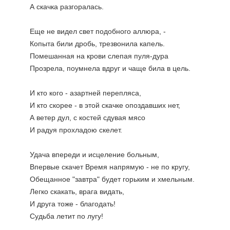
А скачка разгоралась.
Еще не видел свет подобного аллюра, -
Копыта били дробь, трезвонила капель.
Помешанная на крови слепая пуля-дура
Прозрела, поумнела вдруг и чаще била в цель.
И кто кого - азартней перепляса,
И кто скорее - в этой скачке опоздавших нет,
А ветер дул, с костей сдувая мясо
И радуя прохладою скелет.
Удача впереди и исцеление больным,
Впервые скачет Время напрямую - не по кругу,
Обещанное "завтра" будет горьким и хмельным.
Легко скакать, врага видать,
И друга тоже - благодать!
Судьба летит по лугу!