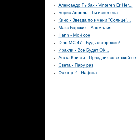
Александр Рыбак - Vinteren Er Her...
Борис Апрель - Ты исцелена...
Кино - Звезда по имени "Cолнце"...
Макс Барских - Аномалия...
Hann - Мой сон
Dino MC 47 - Будь осторожен!...
Иракли - Все Будет ОК...
Агата Кристи - Праздник советской се...
Света - Пару раз
Фактор 2 - Нафига