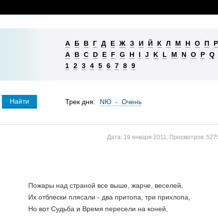
А
Б
В
Г
Д
Е
Ж
З
И
Й
К
Л
М
Н
О
П
Р
A
B
C
D
E
F
G
H
I
J
K
L
M
N
O
P
Q
1
2
3
4
5
6
7
8
9
Трек дня:
NЮ - Очень
Дата:
19 января 2011
,
Просмотров:
527
Пожары над страной все выше, жарче, веселей,
Их отблески плясали - два притопа, три прихлопа,
Но вот Судьба и Время пересели на коней,