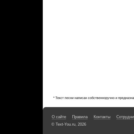
* Текст песни написан собственноручно и предназн
О сайте
Правила
Контакты
Сотрудни
© Text-You.ru, 2026