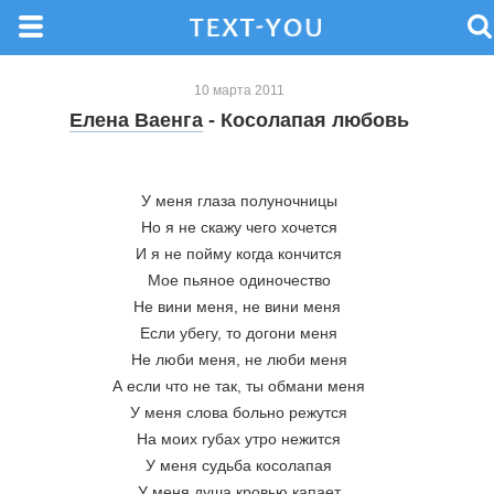
10 марта 2011
Елена Ваенга
- Косолапая любовь
У меня глаза полуночницы
Но я не скажу чего хочется
И я не пойму когда кончится
Мое пьяное одиночество
Не вини меня, не вини меня 
Если убегу, то догони меня
Не люби меня, не люби меня
А если что не так, ты обмани меня
У меня слова больно режутся
На моих губах утро нежится
У меня судьба косолапая
У меня душа кровью капает