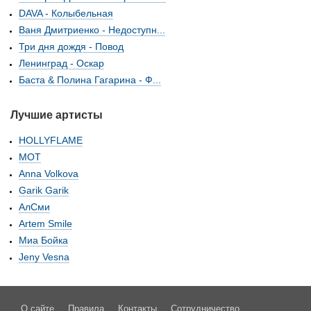
DAVA - Колыбельная
Ваня Дмитриенко - Недоступн...
Три дня дождя - Повод
Ленинград - Оскар
Баста & Полина Гагарина - Ф...
Лучшие артисты
HOLLYFLAME
МОТ
Anna Volkova
Garik Garik
АлСми
Artem Smile
Миа Бойка
Jeny Vesna
О сайте
Правила
Контакты
Сотрудничество