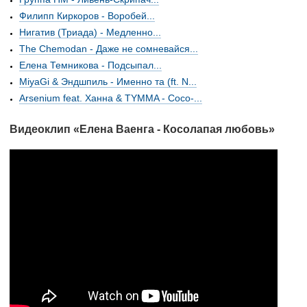
Филипп Киркоров - Воробей...
Нигатив (Триада) - Медленно...
The Chemodan - Даже не сомневайся...
Елена Темникова - Подсыпал...
MiyaGi & Эндшпиль - Именно та (ft. N...
Arsenium feat. Ханна & TYMMA - Coco-...
Видеоклип «Елена Ваенга - Косолапая любовь»