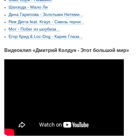
Шахзода - Мало Ли
Дина Гарипова - Золотыми Нитями...
Рем Дигга feat. Krays - Сквозь терни...
Мот - Побег из шоубиза...
Егор Крид & Loc-Dog - Карие Глаза...
Видеоклип «Дмитрий Колдун - Этот большой мир»