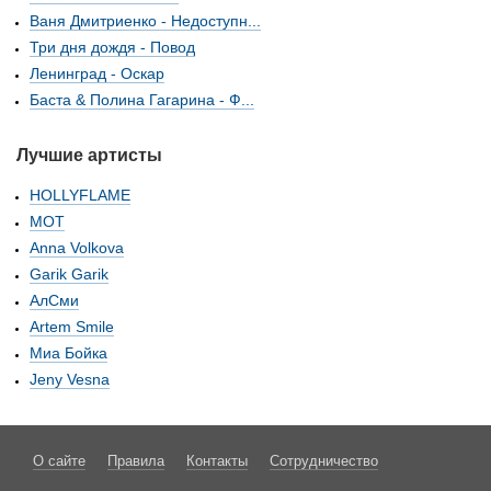
Ваня Дмитриенко - Недоступн...
Три дня дождя - Повод
Ленинград - Оскар
Баста & Полина Гагарина - Ф...
Лучшие артисты
HOLLYFLAME
МОТ
Anna Volkova
Garik Garik
АлСми
Artem Smile
Миа Бойка
Jeny Vesna
О сайте
Правила
Контакты
Сотрудничество