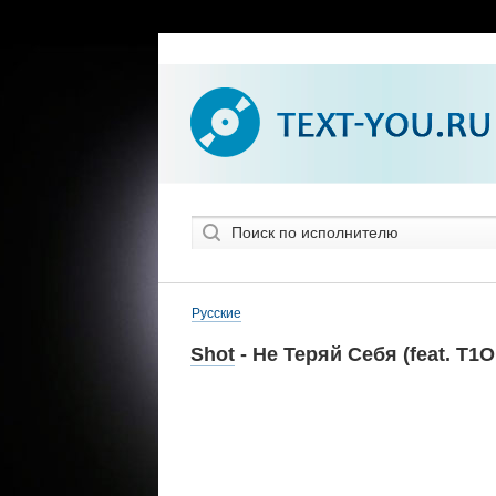
Русские
Shot
- Не Теряй Себя (feat. T1O