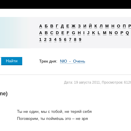
А
Б
В
Г
Д
Е
Ж
З
И
Й
К
Л
М
Н
О
П
Р
A
B
C
D
E
F
G
H
I
J
K
L
M
N
O
P
Q
1
2
3
4
5
6
7
8
9
Трек дня:
NЮ - Очень
Дата:
19 августа 2011
,
Просмотров:
612
ne)
Ты не один, мы с тобой, не теряй себя
Поговорим, ты поймёшь это – не зря