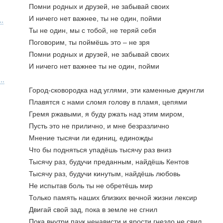
Помни родных и друзей, не забывай своих
И ничего нет важнее, ты не один, пойми
.
Ты не один, мы с тобой, не теряй себя
Поговорим, ты поймёшь это – не зря
Помни родных и друзей, не забывай своих
И ничего нет важнее ты не один, пойми
..
Город-сковородка над углями, эти каменные джунгли
Плавятся с нами сломя голову в пламя, цепями 
Гремя ржавыми, я буду ржать над этим миром,
Пусть это не прилично, и мне безразлично 
Мнение тысячи ли единиц, единожды 
Что бы подняться упадёшь тысячу раз вниз
Тысячу раз, будучи преданным, найдёшь Кентов
Тысячу раз, будучи кинутым, найдёшь любовь
Не испытав боль ты не обретёшь мир
Только память наших близких вечной жизни лексир
Двигай свой зад, пока в земле не сгнил
Пока внутри паук ненависти и ярости гнездо не свил