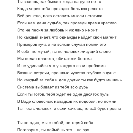
Ты знаешь, как бывает когда на душе не то
Когда через тебя проходит боль как решето
Всё решено, пока оставить мысли негатива
Если нам дана судьба, так проведи время красиво
Это не песня за любовь и уж явно не хит
Но каждый знает, что однажды найдёт свой магнит
Примеров куча и на всякий случай помни это
И себя не мучай, ты не человек живущий слепо
Мы целая планета, обитатели богема
И не удивляйся что у каждого свои проблемы
Важные встречи, прошлые чувства глубоко в душе
Но каждый за себя и для других ты как будто мишень
Система выбивает из тебя всю дурь
Если ты готов, тебя ждёт не один десяток пуль
В Виде словесных нападков их подобия, но помни 
Ты - есть человек, и если хочешь, то всё будет ровно
Ты не один, мы с тобой, не теряй себя
Поговорим, ты поймёшь это – не зря