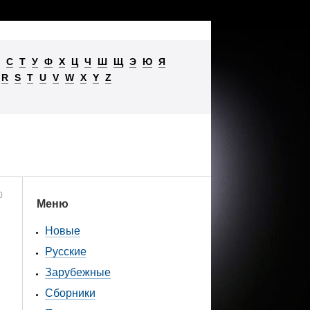
С
Т
У
Ф
Х
Ц
Ч
Ш
Щ
Э
Ю
Я
R
S
T
U
V
W
X
Y
Z
0
Меню
Новые
Русские
Зарубежные
Сборники