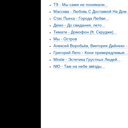
Т9 - Мы сами не понимали...
Массква - Любовь С Доставкой На Дом..
Стас Пьеха - Города Любви...
Демо - До свидания, лето...
Тимати - Домофон (ft. Скруджи)...
Мы - Остров
Алексей Воробьёв, Виктория Дайнеко -.
Григорий Лепс - Кони привередливые...
Mirele - Эстетика Грустных Людей...
NЮ - Там на небе звёзды...