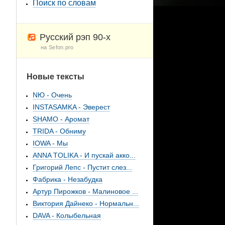
Поиск по словам
Русский рэп 90-х
на Sefon.pro
Новые тексты
NЮ - Очень
INSTASAMKA - Эверест
SHAMO - Аромат
TRIDA - Обниму
IOWA - Мы
ANNA TOLIKA - И пускай акко...
Григорий Лепс - Пустит слез...
Фабрика - Незабудка
Артур Пирожков - Малиновое ...
Виктория Дайнеко - Нормальн...
DAVA - Колыбельная