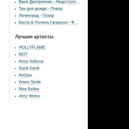
Ваня Дмитриенко - Недоступн...
Три дня дождя - Повод
Ленинград - Оскар
Баста & Полина Гагарина - Ф...
Лучшие артисты
HOLLYFLAME
МОТ
Anna Volkova
Garik Garik
АлСми
Artem Smile
Миа Бойка
Jeny Vesna