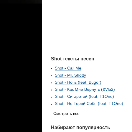
Shot тексты песен
Shot - Call Me
Shot - Mr. Shotty
Shot - Ночь (feat. Bugor)
Shot - Как Мне Вернуть (&Vla2)
Shot - Сигаретой (feat. T1One)
Shot - Не Теряй Себя (feat. T1One)
Смотреть все
Набирают популярность