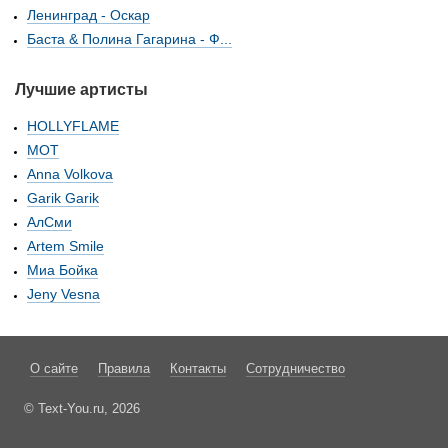
Ленинград - Оскар
Баста & Полина Гагарина - Ф...
Лучшие артисты
HOLLYFLAME
МОТ
Anna Volkova
Garik Garik
АлСми
Artem Smile
Миа Бойка
Jeny Vesna
О сайте
Правила
Контакты
Сотрудничество
© Text-You.ru, 2026