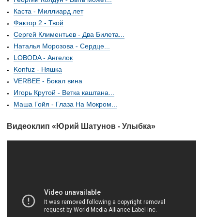
Каста - Миллиард лет
Фактор 2 - Твой
Сергей Климентьев - Два Билета...
Наталья Морозова - Сердце...
LOBODA - Ангелок
Konfuz - Няшка
VERBEE - Бокал вина
Игорь Крутой - Ветка каштана...
Маша Гойя - Глаза На Мокром...
Видеоклип «Юрий Шатунов - Улыбка»