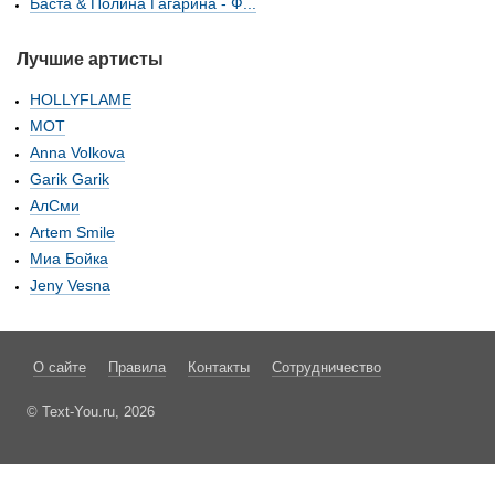
Баста & Полина Гагарина - Ф...
Лучшие артисты
HOLLYFLAME
МОТ
Anna Volkova
Garik Garik
АлСми
Artem Smile
Миа Бойка
Jeny Vesna
О сайте
Правила
Контакты
Сотрудничество
© Text-You.ru, 2026