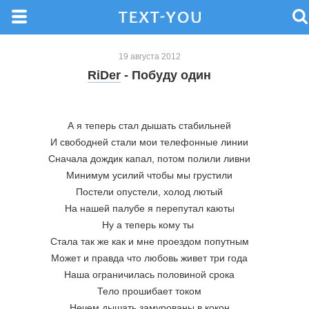
19 августа 2012
RiDer
- Побуду один
А я теперь стал дышать стабильней
И свободней стали мои телефонные линии
Сначала дождик капал, потом полили ливни
Минимум усилий чтобы мы грустили
Постели опустели, холод лютый
На нашей палубе я перепутал каюты
Ну а теперь кому ты 
Стала так же как и мне проездом попутным
Может и правда что любовь живет три года
Наша ограничилась половиной срока
Тело прошибает током
Нечем дышать замурованы в кокон