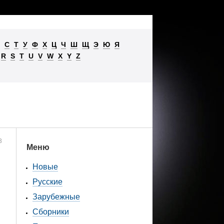
С
Т
У
Ф
Х
Ц
Ч
Ш
Щ
Э
Ю
Я
R
S
T
U
V
W
X
Y
Z
3
Меню
Новые
Русские
Зарубежные
Сборники