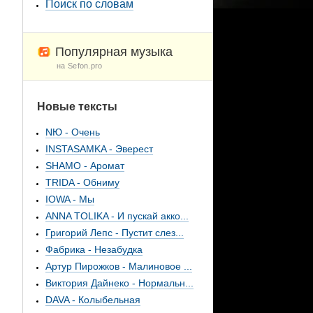
Поиск по словам
Популярная музыка
на Sefon.pro
Новые тексты
NЮ - Очень
INSTASAMKA - Эверест
SHAMO - Аромат
TRIDA - Обниму
IOWA - Мы
ANNA TOLIKA - И пускай акко...
Григорий Лепс - Пустит слез...
Фабрика - Незабудка
Артур Пирожков - Малиновое ...
Виктория Дайнеко - Нормальн...
DAVA - Колыбельная