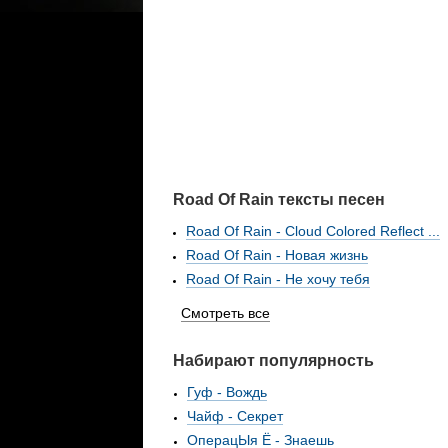
Road Of Rain тексты песен
Road Of Rain - Cloud Colored Reflect ...
Road Of Rain - Новая жизнь
Road Of Rain - Не хочу тебя
Смотреть все
Набирают популярность
Гуф - Вождь
Чайф - Секрет
ОперацЫя Ё - Знаешь