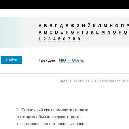
А
Б
В
Г
Д
Е
Ж
З
И
Й
К
Л
М
Н
О
П
Р
A
B
C
D
E
F
G
H
I
J
K
L
M
N
O
P
Q
1
2
3
4
5
6
7
8
9
Трек дня:
NЮ - Очень
Дата:
11 сентября 2012
,
Просмотров:
352
1. Солнечный свет нам светит в глаза
в которых обычно сверкает гроза
ты слышишь шелест песочных часов 