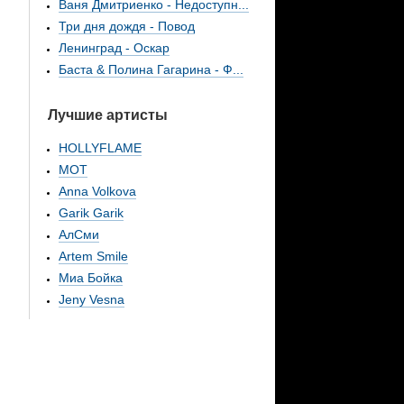
Ваня Дмитриенко - Недоступн...
Три дня дождя - Повод
Ленинград - Оскар
Баста & Полина Гагарина - Ф...
Лучшие артисты
HOLLYFLAME
МОТ
Anna Volkova
Garik Garik
АлСми
Artem Smile
Миа Бойка
Jeny Vesna