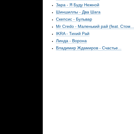
Зара - Я Буду Нежной
Шиншиллы - Два Шага
Скепсис - Бульвар
Mr Credo - Маленький рай (feat. Стом...
IKRA - Тихий Рай
Линда - Ворона
Владимир Ждамиров - Счастье...