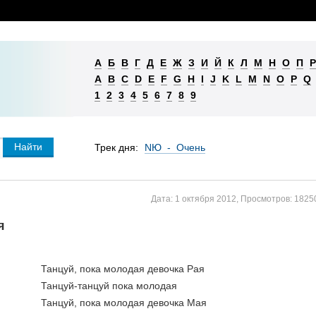
А
Б
В
Г
Д
Е
Ж
З
И
Й
К
Л
М
Н
О
П
Р
A
B
C
D
E
F
G
H
I
J
K
L
M
N
O
P
Q
1
2
3
4
5
6
7
8
9
Трек дня:
NЮ - Очень
Дата:
1 октября 2012
,
Просмотров:
1825
я
Танцуй, пока молодая девочка Рая
Танцуй-танцуй пока молодая
Танцуй, пока молодая девочка Мая