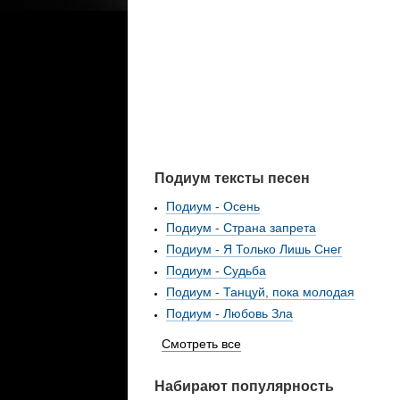
Подиум тексты песен
Подиум - Осень
Подиум - Страна запрета
Подиум - Я Только Лишь Снег
Подиум - Судьба
Подиум - Танцуй, пока молодая
Подиум - Любовь Зла
Смотреть все
Набирают популярность