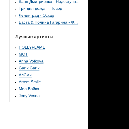
Ваня Дмитриенко - Недоступн...
Три дня дождя - Повод
Ленинград - Оскар
Баста & Полина Гагарина - Ф...
Лучшие артисты
HOLLYFLAME
МОТ
Anna Volkova
Garik Garik
АлСми
Artem Smile
Миа Бойка
Jeny Vesna