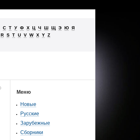
С
Т
У
Ф
Х
Ц
Ч
Ш
Щ
Э
Ю
Я
R
S
T
U
V
W
X
Y
Z
0
Меню
Новые
Русские
Зарубежные
Сборники