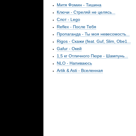
Митя Фомин - Тишина
Ключи - Стреляй не целясь...
Слот - Lego
Reflex - После Тебя
Пропаганда - Ты моя невесомость...
Rigos - Скажи (feat. Guf, Slim, Obe1...
Gafur - Окей
1,5 кг Отличного Пюре - Шампунь...
NLO - Напиваюсь
Artik & Asti - Вселенная