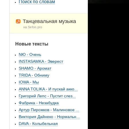
Поиск по словам
Танцевальная музыка
на Sefon.pro
Новые тексты
NЮ - Очень
INSTASAMKA - Эверест
SHAMO - Аромат
TRIDA - Обниму
IOWA - Мы
ANNA TOLIKA - И пускай акко...
Григорий Лепс - Пустит слез...
Фабрика - Незабудка
Артур Пирожков - Малиновое ...
Виктория Дайнеко - Нормальн...
DAVA - Колыбельная