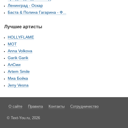
Ленинград - Оскар
Баста & Полина Гагарина - Ф...
Лучшие артисты
HOLLYFLAME
МОТ
Anna Volkova
Garik Garik
АлСми
Artem Smile
Миа Бойка
Jeny Vesna
О сайте
Правила
Контакты
Сотрудничество
© Text-You.ru, 2026