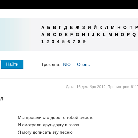
А
Б
В
Г
Д
Е
Ж
З
И
Й
К
Л
М
Н
О
П
Р
A
B
C
D
E
F
G
H
I
J
K
L
M
N
O
P
Q
1
2
3
4
5
6
7
8
9
Трек дня:
NЮ - Очень
Дата:
16 декабря 2012
,
Просмотров:
811
ал
Мы прошли сто дорог с тобой вместе
И смотрели друг-другу в глаза
Я могу дописать эту песню