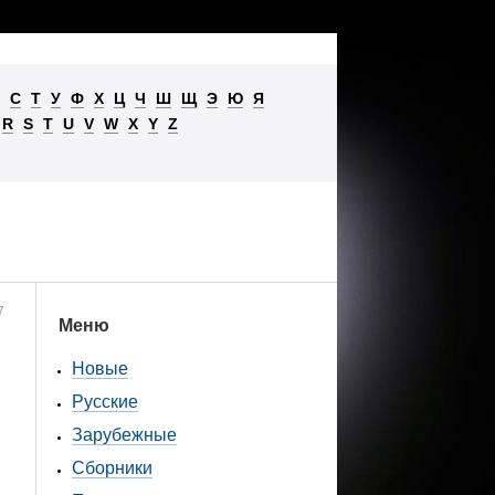
С
Т
У
Ф
Х
Ц
Ч
Ш
Щ
Э
Ю
Я
R
S
T
U
V
W
X
Y
Z
7
Меню
Новые
Русские
Зарубежные
Сборники