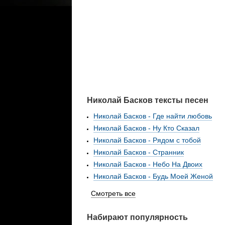
Николай Басков тексты песен
Николай Басков - Где найти любовь
Николай Басков - Ну Кто Сказал
Николай Басков - Рядом с тобой
Николай Басков - Странник
Николай Басков - Небо На Двоих
Николай Басков - Будь Моей Женой
Смотреть все
Набирают популярность