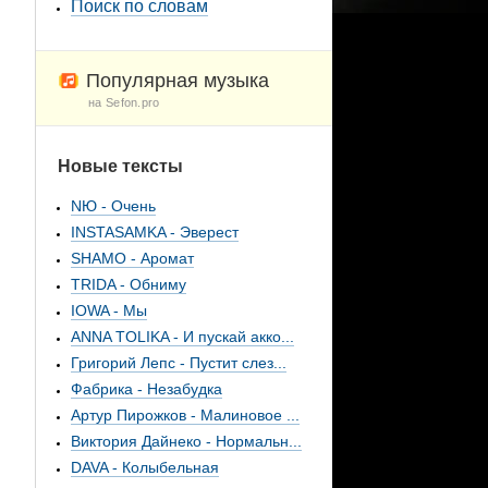
Поиск по словам
Популярная музыка
на Sefon.pro
Новые тексты
NЮ - Очень
INSTASAMKA - Эверест
SHAMO - Аромат
TRIDA - Обниму
IOWA - Мы
ANNA TOLIKA - И пускай акко...
Григорий Лепс - Пустит слез...
Фабрика - Незабудка
Артур Пирожков - Малиновое ...
Виктория Дайнеко - Нормальн...
DAVA - Колыбельная