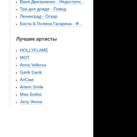
Ваня Дмитриенко - Недоступн...
Три дня дождя - Повод
Ленинград - Оскар
Баста & Полина Гагарина - Ф...
Лучшие артисты
HOLLYFLAME
МОТ
Anna Volkova
Garik Garik
АлСми
Artem Smile
Миа Бойка
Jeny Vesna