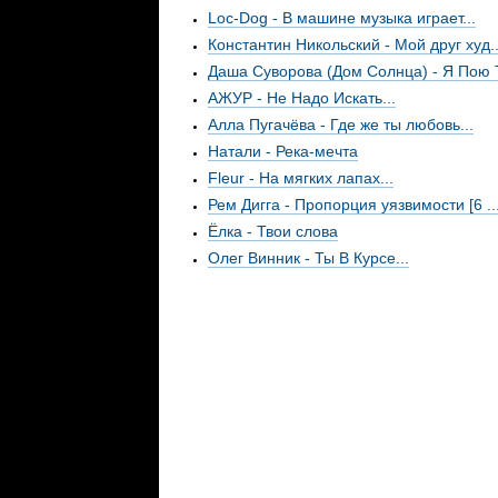
Loc-Dog - В машине музыка играет...
Константин Никольский - Мой друг худ..
Даша Суворова (Дом Солнца) - Я Пою Т
АЖУР - Не Надо Искать...
Алла Пугачёва - Где же ты любовь...
Натали - Река-мечта
Flеur - На мягких лапах...
Рем Дигга - Пропорция уязвимости [6 ..
Ёлка - Твои слова
Олег Винник - Ты В Курсе...