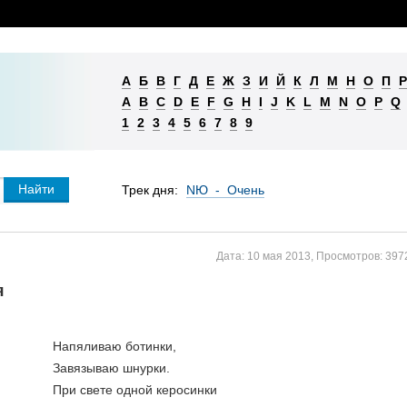
А
Б
В
Г
Д
Е
Ж
З
И
Й
К
Л
М
Н
О
П
Р
A
B
C
D
E
F
G
H
I
J
K
L
M
N
O
P
Q
1
2
3
4
5
6
7
8
9
Трек дня:
NЮ - Очень
Дата:
10 мая 2013
,
Просмотров:
397
я
Напяливаю ботинки,
Завязываю шнурки.
При свете одной керосинки