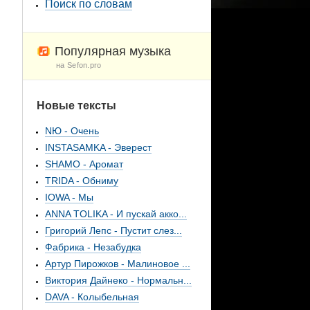
Поиск по словам
Популярная музыка
на Sefon.pro
Новые тексты
NЮ - Очень
INSTASAMKA - Эверест
SHAMO - Аромат
TRIDA - Обниму
IOWA - Мы
ANNA TOLIKA - И пускай акко...
Григорий Лепс - Пустит слез...
Фабрика - Незабудка
Артур Пирожков - Малиновое ...
Виктория Дайнеко - Нормальн...
DAVA - Колыбельная