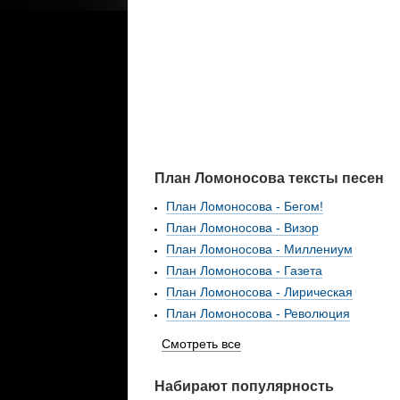
План Ломоносова тексты песен
План Ломоносова - Бегом!
План Ломоносова - Визор
План Ломоносова - Миллениум
План Ломоносова - Газета
План Ломоносова - Лирическая
План Ломоносова - Революция
Смотреть все
Набирают популярность