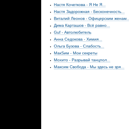
Настя Кочеткова - Я Не Я...
Настя Задорожная - Бесконечность...
Виталий Леонов - Офицерским женам..
Дима Карташов - Всё равно...
Guf - Автолюбитель
Анна Седокова - Химия...
Ольга Бузова - Слабость...
МакSим - Мои секреты
Мохито - Разрывай танцпол...
Максим Свобода - Мы здесь не зря...