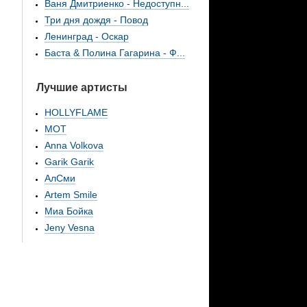
Ваня Дмитриенко - Недоступн...
Три дня дождя - Повод
Ленинград - Оскар
Баста & Полина Гагарина - Ф...
Лучшие артисты
HOLLYFLAME
МОТ
Anna Volkova
Garik Garik
АлСми
Artem Smile
Миа Бойка
Jeny Vesna