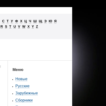
С
Т
У
Ф
Х
Ц
Ч
Ш
Щ
Э
Ю
Я
R
S
T
U
V
W
X
Y
Z
2
Меню
Новые
Русские
Зарубежные
Сборники