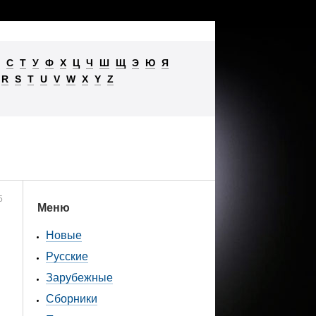
С
Т
У
Ф
Х
Ц
Ч
Ш
Щ
Э
Ю
Я
R
S
T
U
V
W
X
Y
Z
5
Меню
Новые
Русские
Зарубежные
Сборники