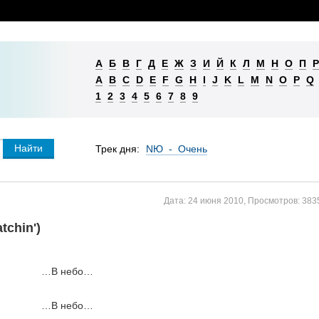
А
Б
В
Г
Д
Е
Ж
З
И
Й
К
Л
М
Н
О
П
Р
A
B
C
D
E
F
G
H
I
J
K
L
M
N
O
P
Q
1
2
3
4
5
6
7
8
9
Трек дня:
NЮ - Очень
Дата:
24 июня 2010
,
Просмотров:
383
tchin')
…В небо…
…В небо…