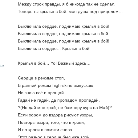
Между строк правды, я б никогда так не сделал,
Теперь ты крылья в бой: моя душа под прицелом…
Выключила сердце, поднимаю крылья в бой!
Выключила сердце, поднимаю крылья в бой…
Выключила сердце, поднимаю крылья в бой!
Выключила сердце… Крылья в бой!
Крылья в бой… Yo! Важный здесь…
..
Сердце в режиме стоп, 
В ранний режим high-skine выпускаю,
Но знаю всё и прощай…
Гадай не гадай, да пропадом пропадай,
?(Но дай мне край, не бамперу курс на Май)?
Если хором до вздора рисуют узоры,
Повторы взора, того, что в крови,
И по крови в памяти снова…
Этот разнос в сердце был уже злой,