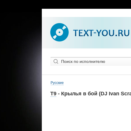
Русские
Т9
- Крылья в бой (DJ Ivan Scra