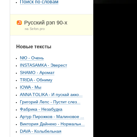
Поиск по словам
Русский рэп 90-х
на Sefon.pro
Новые тексты
NЮ - Очень
INSTASAMKA - Эверест
SHAMO - Аромат
TRIDA - Обниму
IOWA - Мы
ANNA TOLIKA - И пускай акко...
Григорий Лепс - Пустит слез...
Фабрика - Незабудка
Артур Пирожков - Малиновое ...
Виктория Дайнеко - Нормальн...
DAVA - Колыбельная