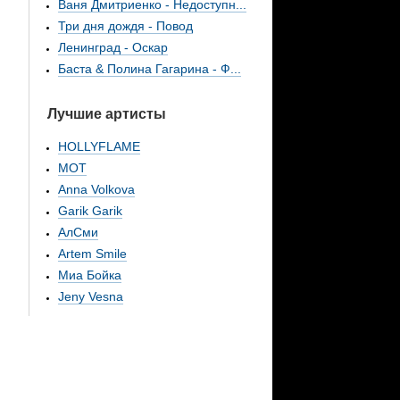
Ваня Дмитриенко - Недоступн...
Три дня дождя - Повод
Ленинград - Оскар
Баста & Полина Гагарина - Ф...
Лучшие артисты
HOLLYFLAME
МОТ
Anna Volkova
Garik Garik
АлСми
Artem Smile
Миа Бойка
Jeny Vesna