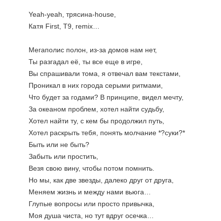
Yeah-yeah, трясина-house, 
Катя First, Т9, remix…
Мегаполис полон, из-за домов нам нет,
Ты разгадал её, ты все еще в игре,
Вы спрашивали тома, я отвечал вам текстами,
Проникал в них города серыми ритмами,
Что будет за годами? В принципе, видел мечту,
За океаном проблем, хотел найти судьбу,
Хотел найти ту, с кем бы продолжил путь,
Хотел раскрыть тебя, понять молчание *?суки?*
Быть или не быть?
Забыть или простить,
Везя свою вину, чтобы потом помнить.
Но мы, как две звезды, далеко друг от друга,
Меняем жизнь и между нами вьюга…
Глупые вопросы или просто привычка,
Моя душа чиста, но тут вдруг осечка…