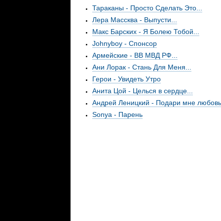
Тараканы - Просто Сделать Это...
Лера Массква - Выпусти...
Макс Барских - Я Болею Тобой...
Johnyboy - Спонсор
Армейские - ВВ МВД РФ...
Ани Лорак - Стань Для Меня...
Герои - Увидеть Утро
Анита Цой - Целься в сердце...
Андрей Леницкий - Подари мне любовь.
Sonya - Парень