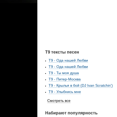
Т9 тексты песен
Т9 - Ода нашей Любви
Т9 - Ода нашей Любви
Т9 - Ты моя душа
Т9 - Питер-Москва
Т9 - Крылья в бой (DJ Ivan Scratchin')
Т9 - Улыбнись мне
Смотреть все
Набирают популярность