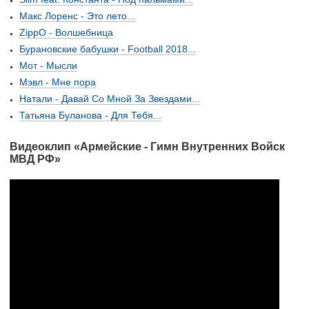
Макс Лоренс - Это лето...
ZippO - Волшебница
Бурановские бабушки - Football 2018...
Мот - Мысли
Мэвл - Мне пора
Натали - Давай Со Мной За Звездами...
Татьяна Буланова - Для Тебя...
Видеоклип «Армейские - Гимн Внутренних Войск
МВД РФ»