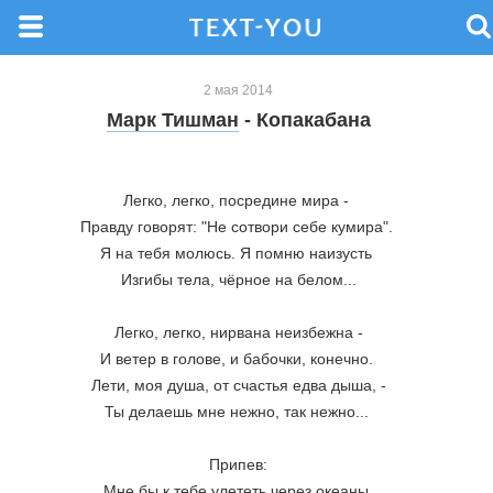
2 мая 2014
Марк Тишман
- Копакабана
Легко, легко, посредине мира - 
Правду говорят: "Не сотвори себе кумира". 
Я на тебя молюсь. Я помню наизусть 
Изгибы тела, чёрное на белом...
Легко, легко, нирвана неизбежна -
И ветер в голове, и бабочки, конечно. 
Лети, моя душа, от счастья едва дыша, -
Ты делаешь мне нежно, так нежно... 
Припев:
Мне бы к тебе улететь через океаны.