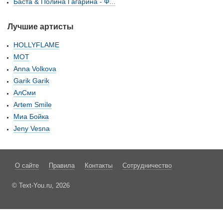
Баста & Полина Гагарина - Ф...
Лучшие артисты
HOLLYFLAME
МОТ
Anna Volkova
Garik Garik
АлСми
Artem Smile
Миа Бойка
Jeny Vesna
О сайте
Правила
Контакты
Сотрудничество
© Text-You.ru, 2026