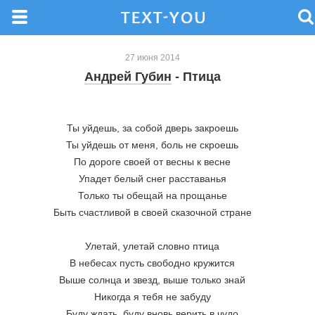
27 июня 2014
Андрей Губин
- Птица
Ты уйдешь, за собой дверь закроешь
Ты уйдешь от меня, боль не скроешь
По дороге своей от весны к весне
Упадет белый снег расставанья
Только ты обещай на прощанье
Быть счастливой в своей сказочной стране
Улетай, улетай словно птица
В небесах пусть свободно кружится
Выше солнца и звезд, выше только знай
Никогда я тебя не забуду
Буду ждать, буду вновь верить в чудо