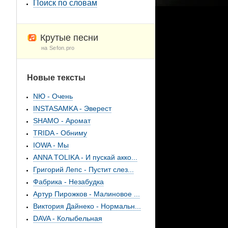
Поиск по словам
Крутые песни
на Sefon.pro
Новые тексты
NЮ - Очень
INSTASAMKA - Эверест
SHAMO - Аромат
TRIDA - Обниму
IOWA - Мы
ANNA TOLIKA - И пускай акко...
Григорий Лепс - Пустит слез...
Фабрика - Незабудка
Артур Пирожков - Малиновое ...
Виктория Дайнеко - Нормальн...
DAVA - Колыбельная