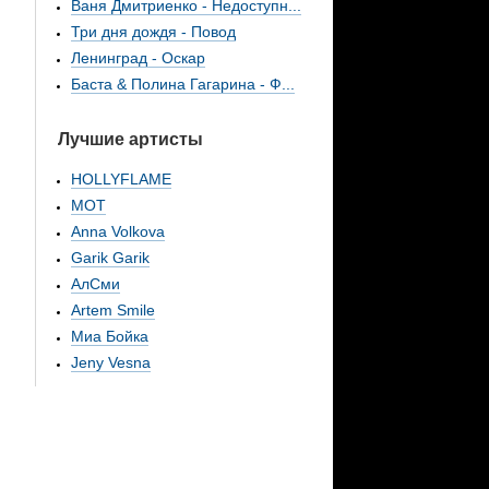
Ваня Дмитриенко - Недоступн...
Три дня дождя - Повод
Ленинград - Оскар
Баста & Полина Гагарина - Ф...
Лучшие артисты
HOLLYFLAME
МОТ
Anna Volkova
Garik Garik
АлСми
Artem Smile
Миа Бойка
Jeny Vesna