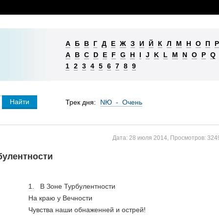
А
Б
В
Г
Д
Е
Ж
З
И
Й
К
Л
М
Н
О
П
Р
A
B
C
D
E
F
G
H
I
J
K
L
M
N
O
P
Q
1
2
3
4
5
6
7
8
9
Трек дня:
NЮ - Очень
Дата:
28 июля 2014
,
Просмотров:
324
булентности
1.   В Зоне Турбулентности
На краю у Вечности
Чувства наши обнаженней и острей!