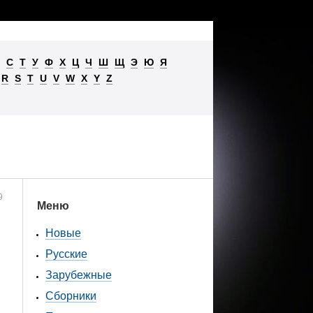
С
Т
У
Ф
Х
Ц
Ч
Ш
Щ
Э
Ю
Я
R
S
T
U
V
W
X
Y
Z
9
Меню
Новые
Русские
Зарубежные
Сборники