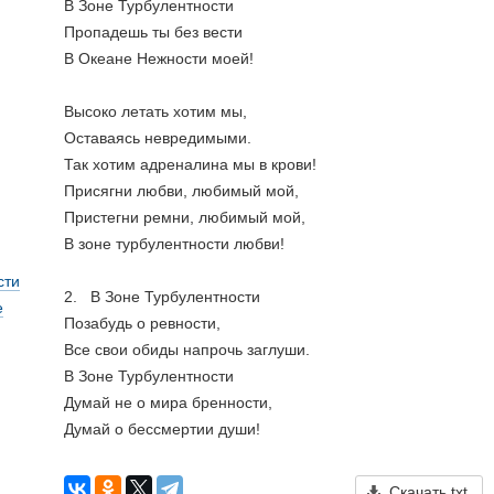
В Зоне Турбулентности
Пропадешь ты без вести
В Океане Нежности моей!
Высоко летать хотим мы,
Оставаясь невредимыми.
Так хотим адреналина мы в крови!
Присягни любви, любимый мой, 
Пристегни ремни, любимый мой,
В зоне турбулентности любви!
сти
2.   В Зоне Турбулентности
е
Позабудь о ревности,
Все свои обиды напрочь заглуши.
В Зоне Турбулентности
Думай не о мира бренности,
Думай о бессмертии души!
Скачать txt