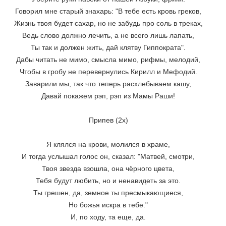
Говорил мне старый знахарь: "В тебе есть кровь греков, 
Жизнь твоя будет сахар, но не забудь про соль в треках, 
Ведь слово должно лечить, а не всего лишь лапать, 
Ты так и должен жить, дай клятву Гиппократа". 
Дабы читать не мимо, смысла мимо, рифмы, мелодий, 
Чтобы в гробу не перевернулись Кирилл и Мефодий. 
Заварили мы, так что теперь расхлебываем кашу, 
Давай покажем рэп, рэп из Мамы Раши! 
Припев (2x) 
Я клялся на крови, молился в храме, 
И тогда услышал голос он, сказал: "Матвей, смотри, 
Твоя звезда взошла, она чёрного цвета, 
Тебя будут любить, но и ненавидеть за это. 
Ты грешен, да, земное ты пресмыкающиеся, 
Но божья искра в тебе." 
И, по ходу, та еще, да. 