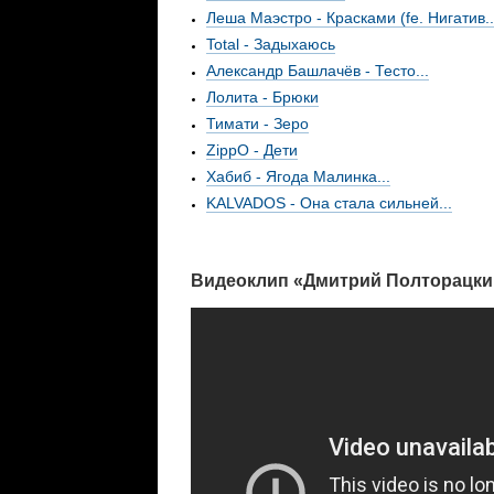
Леша Маэстро - Красками (fe. Нигатив..
Total - Задыхаюсь
Александр Башлачёв - Тесто...
Лолита - Брюки
Тимати - Зеро
ZippO - Дети
Хабиб - Ягода Малинка...
KALVADOS - Она стала сильней...
Видеоклип «Дмитрий Полторацкий