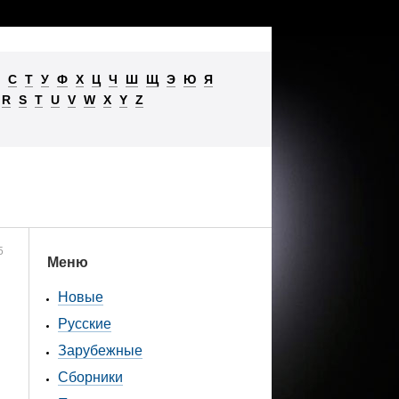
С
Т
У
Ф
Х
Ц
Ч
Ш
Щ
Э
Ю
Я
R
S
T
U
V
W
X
Y
Z
5
Меню
Новые
Русские
Зарубежные
Сборники