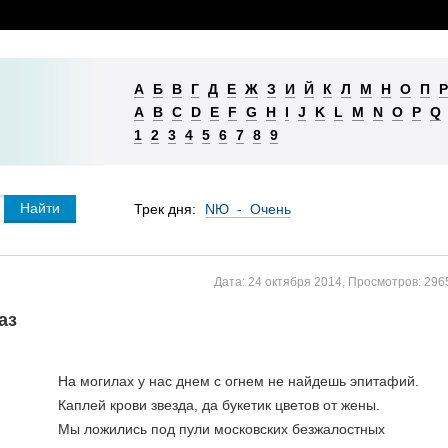
А
Б
В
Г
Д
Е
Ж
З
И
Й
К
Л
М
Н
О
П
Р
A
B
C
D
E
F
G
H
I
J
K
L
M
N
O
P
Q
1
2
3
4
5
6
7
8
9
Трек дня:
NЮ - Очень
Дата:
24 октября 2014
,
Просмотров:
296
аз
На могилах у нас днем с огнем не найдешь эпитафий. 
Каплей крови звезда, да букетик цветов от жены. 
Мы ложились под пули московских безжалостных 