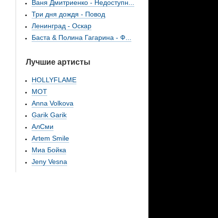
Ваня Дмитриенко - Недоступн...
Три дня дождя - Повод
Ленинград - Оскар
Баста & Полина Гагарина - Ф...
Лучшие артисты
HOLLYFLAME
МОТ
Anna Volkova
Garik Garik
АлСми
Artem Smile
Миа Бойка
Jeny Vesna