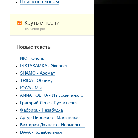
Поиск по словам
Крутые песни
на Sefon.pro
Новые тексты
NЮ - Очень
INSTASAMKA - Эверест
SHAMO - Аромат
TRIDA - Обниму
IOWA - Мы
ANNA TOLIKA - И пускай акко...
Григорий Лепс - Пустит слез...
Фабрика - Незабудка
Артур Пирожков - Малиновое ...
Виктория Дайнеко - Нормальн...
DAVA - Колыбельная