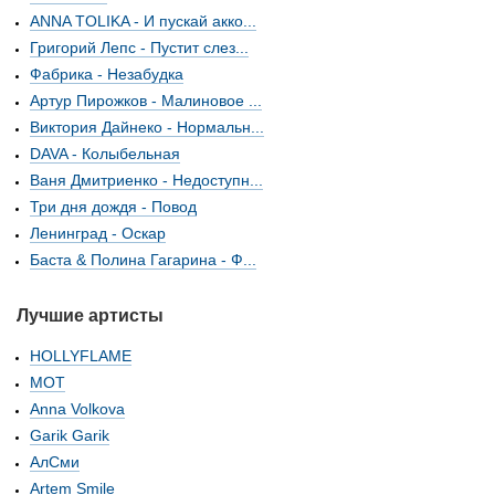
ANNA TOLIKA - И пускай акко...
Григорий Лепс - Пустит слез...
Фабрика - Незабудка
Артур Пирожков - Малиновое ...
Виктория Дайнеко - Нормальн...
DAVA - Колыбельная
Ваня Дмитриенко - Недоступн...
Три дня дождя - Повод
Ленинград - Оскар
Баста & Полина Гагарина - Ф...
Лучшие артисты
HOLLYFLAME
МОТ
Anna Volkova
Garik Garik
АлСми
Artem Smile