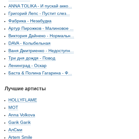
ANNA TOLIKA - И пускай акко...
Григорий Лепс - Пустит слез...
Фабрика - Незабудка
Артур Пирожков - Малиновое ...
Виктория Дайнеко - Нормальн...
DAVA - Колыбельная
Ваня Дмитриенко - Недоступн...
Три дня дождя - Повод
Ленинград - Оскар
Баста & Полина Гагарина - Ф...
Лучшие артисты
HOLLYFLAME
МОТ
Anna Volkova
Garik Garik
АлСми
Artem Smile