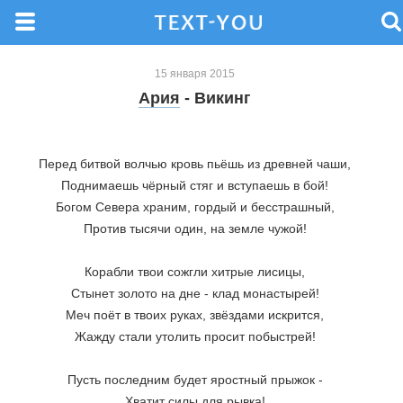
15 января 2015
Ария
- Викинг
Перед битвой волчью кровь пьёшь из древней чаши,
Поднимаешь чёрный стяг и вступаешь в бой!
Богом Севера храним, гордый и бесстрашный,
Против тысячи один, на земле чужой!
Корабли твои сожгли хитрые лисицы,
Стынет золото на дне - клад монастырей!
Меч поёт в твоих руках, звёздами искрится,
Жажду стали утолить просит побыстрей!
Пусть последним будет яростный прыжок -
Хватит силы для рывка!