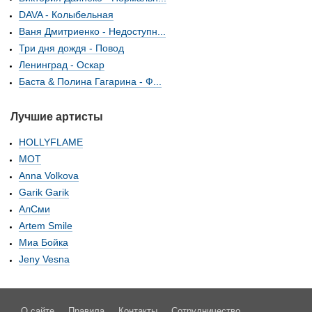
DAVA - Колыбельная
Ваня Дмитриенко - Недоступн...
Три дня дождя - Повод
Ленинград - Оскар
Баста & Полина Гагарина - Ф...
Лучшие артисты
HOLLYFLAME
МОТ
Anna Volkova
Garik Garik
АлСми
Artem Smile
Миа Бойка
Jeny Vesna
О сайте
Правила
Контакты
Сотрудничество