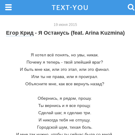
19 июня 2015
Егор Крид
- Я Останусь (feat. Arina Kuzmina)
Я хотел всё понять, но увы, никак. 
Почему я теперь - твой злейший враг? 
И быть мне как, или это этап, или это финал. 
Или ты не права, или я проиграл. 
Объясните мне, как все вернуть назад? 
Обернись, я рядом, прошу. 
Ты вернись и я все прощу. 
Сделай шаг, я сделаю три. 
И никогда тебя не отпущу. 
Городской шум, тихая боль. 
И мне так нужно, чтобы ты сейчас была со мной. 