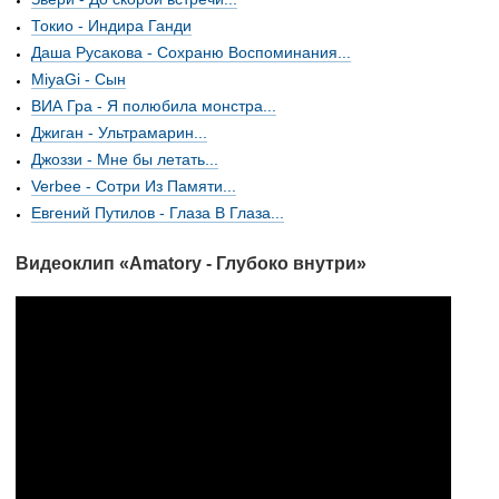
Токио - Индира Ганди
Даша Русакова - Сохраню Воспоминания...
MiyaGi - Сын
ВИА Гра - Я полюбила монстра...
Джиган - Ультрамарин...
Джоззи - Мне бы летать...
Verbee - Сотри Из Памяти...
Евгений Путилов - Глаза В Глаза...
Видеоклип «Amatory - Глубоко внутри»