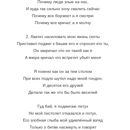
Почему люди злые на нас,
И куда так сильно хочу свалить сейчас
Почему все борзеют а я смотрю
Почему все кричат, а я молчу
2. Хватит насиловать мою жизнь скоты
Приставил поджиг к башке его и спросил кто ты,
Он закричал что он такой как я
А вчера кричал что встретит убьёт меня
Я помню как он за тем столом
При всех подло шутил надо мной гондон,
И десяток его друзей
Делали так же что бы было веселей
Гуд бай, я поджигаю петух
Но мой пистолет отказался и потух,
Его злобная глыба мой удивлённый взгяд
Только о битве насмерть и говорят