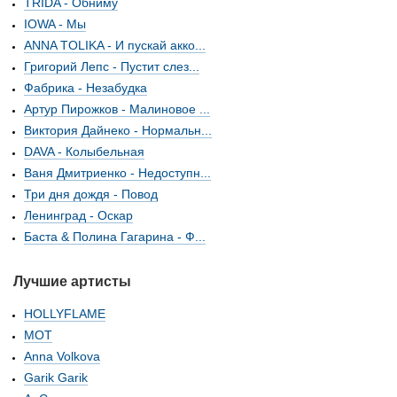
TRIDA - Обниму
IOWA - Мы
ANNA TOLIKA - И пускай акко...
Григорий Лепс - Пустит слез...
Фабрика - Незабудка
Артур Пирожков - Малиновое ...
Виктория Дайнеко - Нормальн...
DAVA - Колыбельная
Ваня Дмитриенко - Недоступн...
Три дня дождя - Повод
Ленинград - Оскар
Баста & Полина Гагарина - Ф...
Лучшие артисты
HOLLYFLAME
МОТ
Anna Volkova
Garik Garik