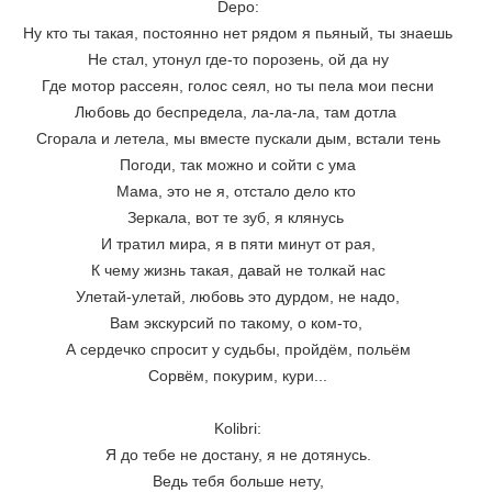
Depo:
Ну кто ты такая, постоянно нет рядом я пьяный, ты знаешь
Не стал, утонул где-то порозень, ой да ну
Где мотор рассеян, голос сеял, но ты пела мои песни
Любовь до беспредела, ла-ла-ла, там дотла 
Сгорала и летела, мы вместе пускали дым, встали тень
Погоди, так можно и сойти с ума
Мама, это не я, отстало дело кто 
Зеркала, вот те зуб, я клянусь 
И тратил мира, я в пяти минут от рая,
К чему жизнь такая, давай не толкай нас
Улетай-улетай, любовь это дурдом, не надо,
Вам экскурсий по такому, о ком-то, 
А сердечко спросит у судьбы, пройдём, польём
Сорвём, покурим, кури...
Kolibri:
Я до тебе не достану, я не дотянусь.
Ведь тебя больше нету,