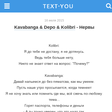
16 июля 2015
Kavabanga & Depo & Kolibri
- Нервы
Kolibri:
Я до тебе не достану, я не дотянусь.
Ведь тебя больше нету,
Никто не знает ответ на вопрос: "Почему?"
Kavabanga:
Давай напьемся до без пяматсва, как мы умеем.
Пусть наше утро просыпается, когда темнеет
Я не хочу знать или помнить где мы, всё сжечь по-любому 
тема...
Горят паспорта, телефоны и деньги
- А ты точно уверен, что это надо так 