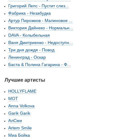
Григорий Лепс - Пустит слез...
Фабрика - Незабудка
Артур Пирожков - Малиновое ...
Виктория Дайнеко - Нормальн...
DAVA - Колыбельная
Ваня Дмитриенко - Недоступн...
Три дня дождя - Повод
Ленинград - Оскар
Баста & Полина Гагарина - Ф...
Лучшие артисты
HOLLYFLAME
МОТ
Anna Volkova
Garik Garik
АлСми
Artem Smile
Миа Бойка