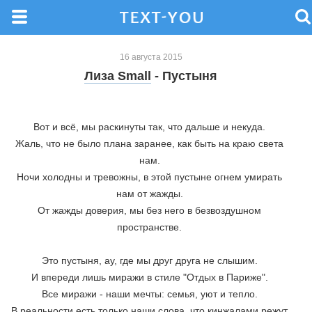
16 августа 2015
Лиза Small
- Пустыня
Вот и всё, мы раскинуты так, что дальше и некуда. 
Жаль, что не было плана заранее, как быть на краю света 
нам. 
Ночи холодны и тревожны, в этой пустыне огнем умирать 
нам от жажды. 
От жажды доверия, мы без него в безвоздушном 
пространстве. 
Это пустыня, ау, где мы друг друга не слышим. 
И впереди лишь миражи в стиле "Отдых в Париже". 
Все миражи - наши мечты: семья, уют и тепло. 
В реальности есть только наши слова, что кинжалами режут 