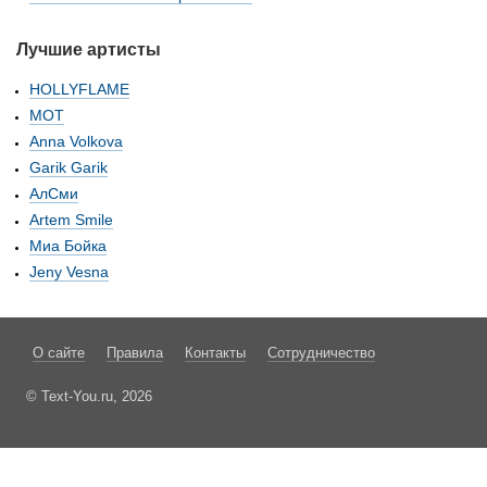
Лучшие артисты
HOLLYFLAME
МОТ
Anna Volkova
Garik Garik
АлСми
Artem Smile
Миа Бойка
Jeny Vesna
О сайте
Правила
Контакты
Сотрудничество
© Text-You.ru, 2026