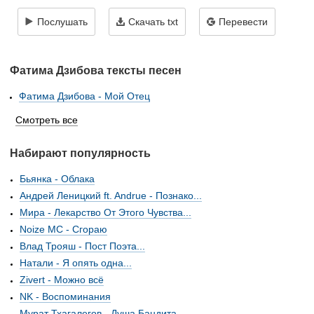
Послушать
Скачать txt
Перевести
Фатима Дзибова тексты песен
Фатима Дзибова - Мой Отец
Смотреть все
Набирают популярность
Бьянка - Облака
Андрей Леницкий ft. Andrue - Познако...
Мира - Лекарство От Этого Чувства...
Noize MC - Сгораю
Влад Трояш - Пост Поэта...
Натали - Я опять одна...
Zivert - Можно всё
NK - Воспоминания
Мурат Тхагалегов - Душа Бандита...