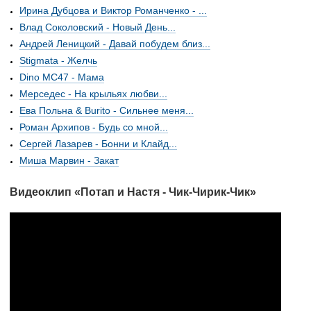
Ирина Дубцова и Виктор Романченко - ...
Влад Соколовский - Новый День...
Андрей Леницкий - Давай побудем близ...
Stigmata - Желчь
Dino MC47 - Мама
Мерседес - На крыльях любви...
Ева Польна & Burito - Сильнее меня...
Роман Архипов - Будь со мной...
Сергей Лазарев - Бонни и Клайд...
Миша Марвин - Закат
Видеоклип «Потап и Настя - Чик-Чирик-Чик»