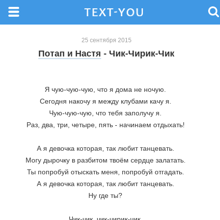
25 сентября 2015
Потап и Настя
- Чик-Чирик-Чик
Я чую-чую-чую, что я дома не ночую. 
Сегодня накочу я между клубами качу я. 
Чую-чую-чую, что тебя заполучу я. 
Раз, два, три, четыре, пять - начинаем отдыхать! 
А я девочка которая, так любит танцевать. 
Могу дырочку в разбитом твоём сердце залатать. 
Ты попробуй отыскать меня, попробуй отгадать. 
А я девочка которая, так любит танцевать. 
Ну где ты? 
Чик-чик, чик-чирик-чик. 