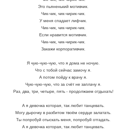
Это пьяненький мотивчик. 
Чик-чик, чик-чирик-чик. 
У меня спадает лифчик. 
Чик-чик, чик-чирик-чик. 
Если нравится мотивчик. 
Чик-чик, чик-чирик-чик. 
Закажи корпоративчик. 
Я чую-чую-чую, что я дома не ночую. 
Что с тобой сейчас замочу я. 
А потом пойду к врачу я. 
Чую-чую-чую, что за счёт не заплачу я. 
Раз, два, три, четыре, пять - продолжаем отдыхать! 
А я девочка которая, так любит танцевать. 
Могу дырочку в разбитом твоём сердце залатать. 
Ты попробуй отыскать меня, попробуй отгадать. 
А я девочка которая, так любит танцевать. 