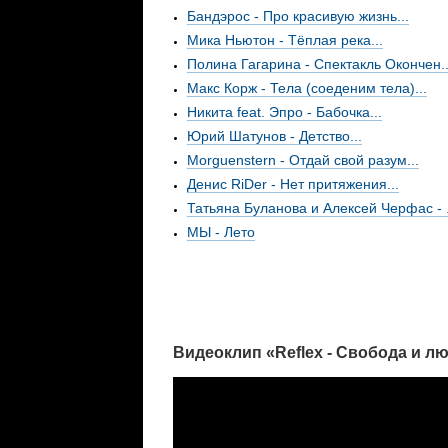
Бандэрос - Про красивую жизнь...
Мика Ньютон - Тёплая река...
Полина Гагарина - Спектакль Окончен..
Макс Корж - Тела (соеденим тела)...
Никита feat. Эпро - Бабочка...
Юрий Шатунов - Детство...
Morguenstern - Отдай свой разум...
Денис RiDer - Нет притяжения...
Татьяна Буланова и Алексей Черфас - .
МЫ - Лето
Видеоклип «Reflex - Свобода и л