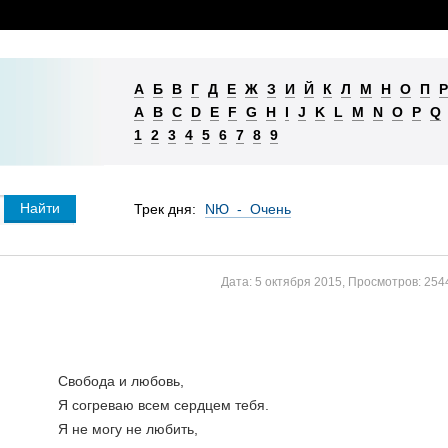
А
Б
В
Г
Д
Е
Ж
З
И
Й
К
Л
М
Н
О
П
Р
A
B
C
D
E
F
G
H
I
J
K
L
M
N
O
P
Q
1
2
3
4
5
6
7
8
9
Трек дня:
NЮ - Очень
Дата:
5 октября 2015
,
Просмотров:
254
Свобода и любовь, 
Я согреваю всем сердцем тебя. 
Я не могу не любить, 