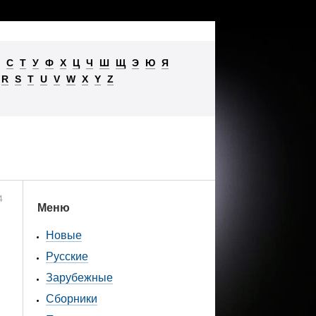
С
Т
У
Ф
Х
Ц
Ч
Ш
Щ
Э
Ю
Я
R
S
T
U
V
W
X
Y
Z
4
Меню
Новые
Русские
Зарубежные
Сборники