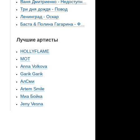
Ваня Дмитриенко - Недоступн...
Три дня дождя - Повод
Ленинград - Оскар
Баста & Полина Гагарина - Ф...
Лучшие артисты
HOLLYFLAME
МОТ
Anna Volkova
Garik Garik
АлСми
Artem Smile
Миа Бойка
Jeny Vesna