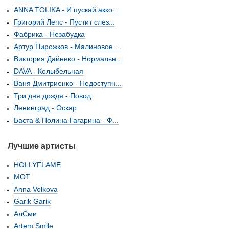
ANNA TOLIKA - И пускай акко...
Григорий Лепс - Пустит слез...
Фабрика - Незабудка
Артур Пирожков - Малиновое ...
Виктория Дайнеко - Нормальн...
DAVA - Колыбельная
Ваня Дмитриенко - Недоступн...
Три дня дождя - Повод
Ленинград - Оскар
Баста & Полина Гагарина - Ф...
Лучшие артисты
HOLLYFLAME
МОТ
Anna Volkova
Garik Garik
АлСми
Artem Smile