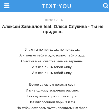
3 января 2016
Алексей Завьялов feat. Олеся Слукина
- Ты не
придешь
Знаю ты не придешь, не придешь. 
А я только тебя и жду, только тебя я жду. 
Счастья мне, счастья мне не вернешь. 
А я все лишь тобой живу. 
А я все лишь тобой живу. 
Вечер за окном погасит свет. 
И мне одному встречать рассвет. 
Так случилось, разошлись пути. 
Нет влюбленной пары я и ты. 
На губах осталась грусть прощальных фраз. 